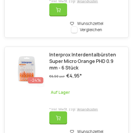
* Inkl. MwSt. zzgl.
Versandkosten
Wunschzettel
Vergleichen
Interprox Interdentalbürsten
Super Micro Orange PHD 0.9
mm - 6 Stück
€4,95
*
€6,50
UVP
-24%
Auf Lager
* Inkl. MwSt. zzgl.
Versandkosten
Wunschzettel