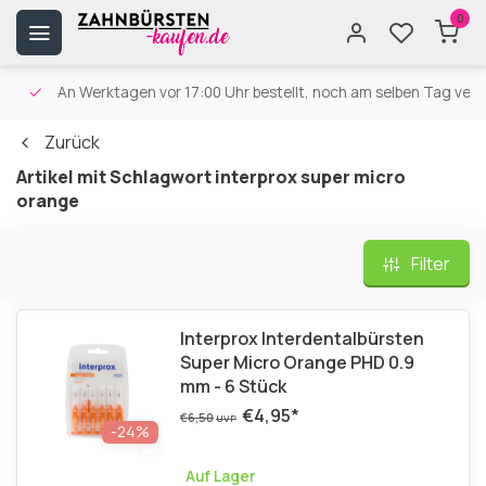
0
An Werktagen vor 17:00 Uhr bestellt, noch am selben Tag versa
Zurück
Artikel mit Schlagwort interprox super micro
orange
Filter
Interprox Interdentalbürsten
Super Micro Orange PHD 0.9
mm - 6 Stück
€4,95
*
€6,50
UVP
-24%
Auf Lager