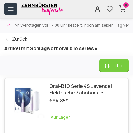
0
An Werktagen vor 17:00 Uhr bestellt, noch am selben Tag versa
Zurück
Artikel mit Schlagwort oral b io series 4
Filter
Oral-B iO Serie 4S Lavendel
Elektrische Zahnbürste
€94,85
*
Auf Lager