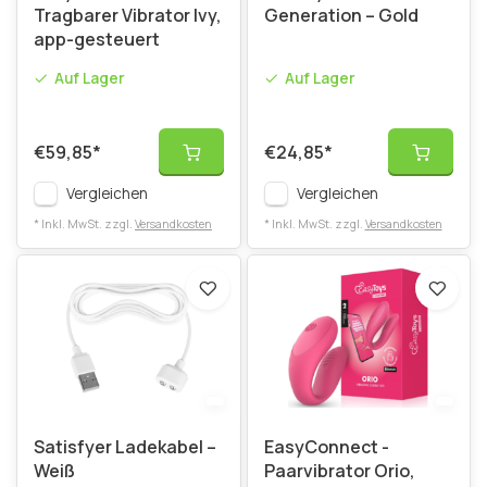
Tragbarer Vibrator Ivy,
Generation – Gold
app-gesteuert
Auf Lager
Auf Lager
€59,85
*
€24,85
*
Vergleichen
Vergleichen
* Inkl. MwSt. zzgl.
Versandkosten
* Inkl. MwSt. zzgl.
Versandkosten
Satisfyer Ladekabel –
EasyConnect -
Weiß
Paarvibrator Orio,