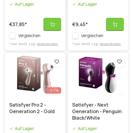
Set
Auf Lager
Auf Lager
€37,85
*
€9,45
*
Vergleichen
Vergleichen
* Inkl. MwSt. zzgl.
Versandkosten
* Inkl. MwSt. zzgl.
Versandkosten
-57%
Satisfyer Pro 2 -
Satisfyer - Next
Generation 2 - Gold
Generation - Penguin
Black/White
Auf Lager
Auf Lager