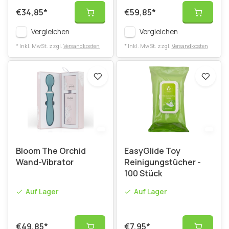
€34,85
*
€59,85
*
Vergleichen
Vergleichen
* Inkl. MwSt. zzgl.
Versandkosten
* Inkl. MwSt. zzgl.
Versandkosten
Bloom The Orchid
EasyGlide Toy
Wand-Vibrator
Reinigungstücher -
100 Stück
Auf Lager
Auf Lager
€49,85
*
€7,95
*