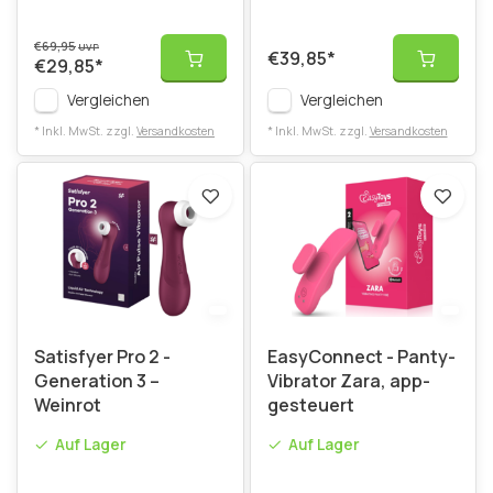
€69,95
UVP
€39,85
*
€29,85
*
Vergleichen
Vergleichen
* Inkl. MwSt. zzgl.
Versandkosten
* Inkl. MwSt. zzgl.
Versandkosten
Satisfyer Pro 2 -
EasyConnect - Panty-
Generation 3 –
Vibrator Zara, app-
Weinrot
gesteuert
Auf Lager
Auf Lager