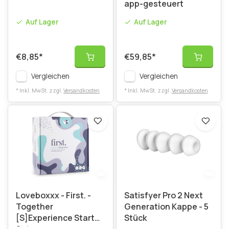
app-gesteuert
Auf Lager
Auf Lager
€8,85
*
€59,85
*
Vergleichen
Vergleichen
* Inkl. MwSt. zzgl.
Versandkosten
* Inkl. MwSt. zzgl.
Versandkosten
Loveboxxx - First. -
Satisfyer Pro 2 Next
Together
Generation Kappe - 5
[S]Experience Starter
Stück