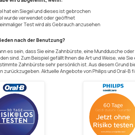
abe wird abgelehnt, wenn:
el hat ein Siegel und dieses ist gebrochen
kel wurde verwendet oder geöffnet
 einmaliger Test wird als Gebrauch anzusehen
rieden nach der Benutzung?
kann es sein, dass Sie eine Zahnbürste, eine Munddusche oder
eden sind. Zum Beispiel gefällt Ihnen die Art und Weise, wie Sie
estimmte Zahnbürste sehr persönlich ist. Aus diesem Grund bie
ihn zurückzugeben. Aktuelle Angebote von Philips und Oral-B f