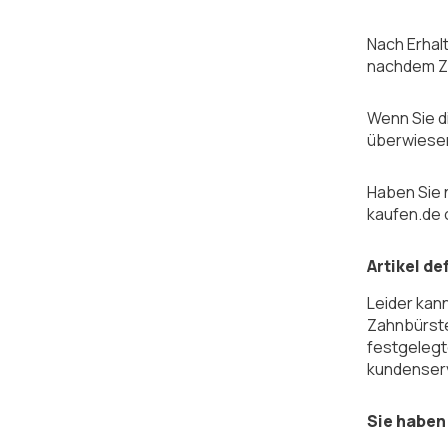
Nach Erhal
nachdem Za
Wenn Sie d
überwiesen
Haben Sie 
kaufen.de 
Artikel de
Leider kan
Zahnbürste
festgelegt
kundenser
Sie haben