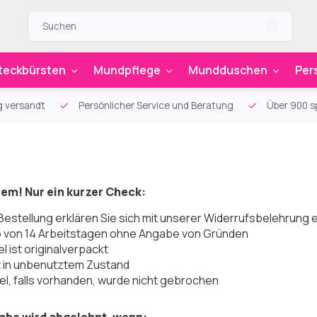
teckbürsten
Mundpflege
Mundduschen
Per
g versandt
Persönlicher Service und Beratung
Über 900 sp
lem! Nur ein kurzer Check:
r Bestellung erklären Sie sich mit unserer Widerrufsbelehrung
b von 14 Arbeitstagen ohne Angabe von Gründen
el ist originalverpackt
st in unbenutztem Zustand
el, falls vorhanden, wurde nicht gebrochen