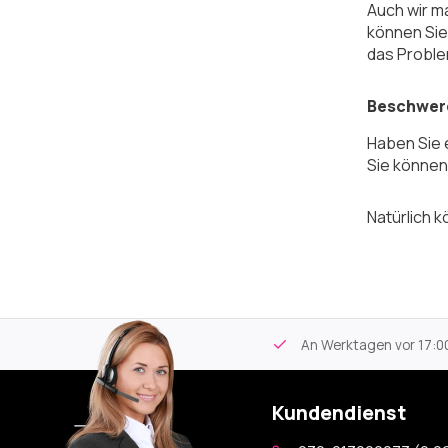
Auch wir ma
können Sie
das Proble
Beschwer
Haben Sie 
Sie können
Natürlich 
tikel
Kostenloser Versand
ab 59€
An Werktagen vor 17:00
Kundendienst