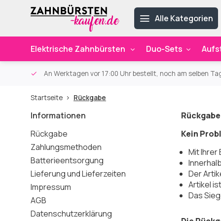
Alle Kategorien
Elektrische Zahnbürsten
Duo-Sets
Aufs
ab 59€
An Werktagen vor 17:00 Uhr bestellt, noch am selben Ta
Startseite
Rückgabe
Informationen
Rückgabe
Rückgabe
Kein Prob
Zahlungsmethoden
Mit Ihre
Batterieentsorgung
Innerhal
Lieferung und Lieferzeiten
Der Artik
Artikel i
Impressum
Das Sieg
AGB
Datenschutzerklärung