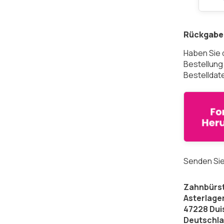
Rückgabe 
Haben Sie 
Bestellung
Bestelldat
Senden Sie
Zahnbürst
Asterlage
47228 Dui
Deutschl