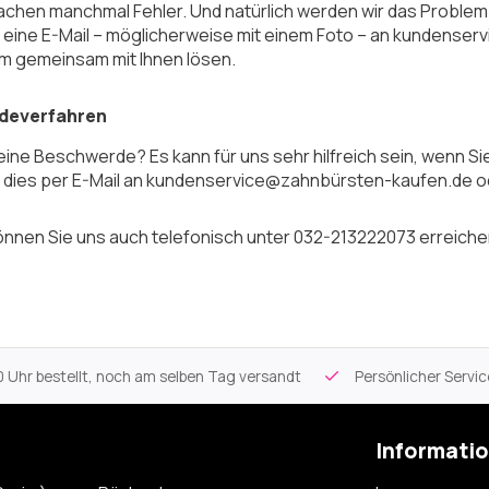
chen manchmal Fehler. Und natürlich werden wir das Problem so
 eine E-Mail – möglicherweise mit einem Foto – an kundens
m gemeinsam mit Ihnen lösen.
deverfahren
eine Beschwerde? Es kann für uns sehr hilfreich sein, wenn S
 dies per E-Mail an kundenservice@zahnbürsten-kaufen.de od
können Sie uns auch telefonisch unter 032-213222073
erreichen
 Uhr bestellt, noch am selben Tag versandt
Persönlicher Servi
Informati