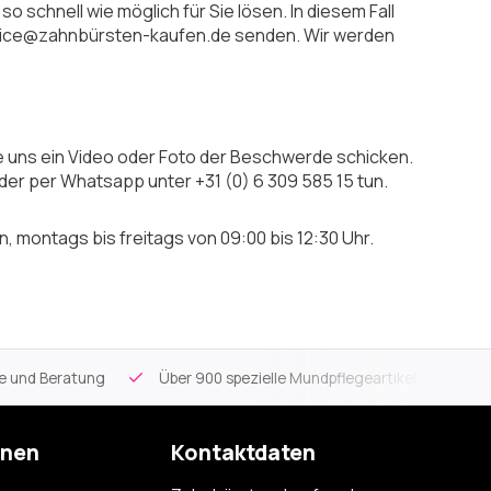
 schnell wie möglich für Sie lösen. In diesem Fall
ervice@zahnbürsten-kaufen.de senden. Wir werden
ie uns ein Video oder Foto der Beschwerde schicken.
er per Whatsapp unter +31 (0) 6 309 585 15 tun.
, montags bis freitags von 09:00 bis 12:30 Uhr.
ce und Beratung
Über 900 spezielle Mundpflegeartikel
Kos
onen
Kontaktdaten