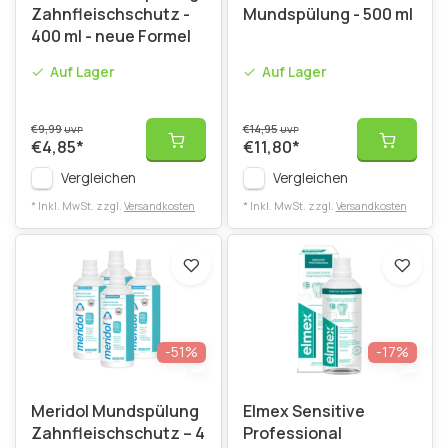
Zahnfleischschutz -
Mundspülung - 500 ml
400 ml - neue Formel
Auf Lager
Auf Lager
€9,99
€14,95
UVP
UVP
€4,85
*
€11,80
*
Vergleichen
Vergleichen
* Inkl. MwSt. zzgl.
Versandkosten
* Inkl. MwSt. zzgl.
Versandkosten
-51%
-17%
Meridol Mundspülung
Elmex Sensitive
Zahnfleischschutz – 4
Professional