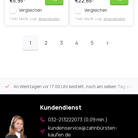
€5,95
*
€22,65
*
Vergleichen
Vergleichen
* Inkl. MwSt. zzgl.
Versandkosten
* Inkl. MwSt. zzgl.
Versandkosten
1
2
3
4
5
An Werktagen vor 17:00 Uhr bestellt, noch am selben Tag versa
Kundendienst
032-213222073 (0,09 min.)
kundenservice@zahnbürsten-
kaufen.de