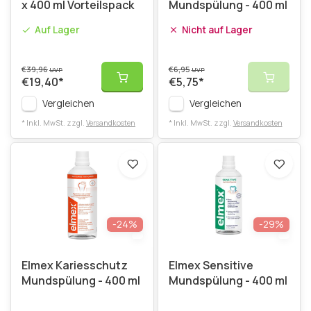
x 400 ml Vorteilspack
Mundspülung - 400 ml
Auf Lager
Nicht auf Lager
€39,96
€6,95
UVP
UVP
€19,40
*
€5,75
*
Vergleichen
Vergleichen
* Inkl. MwSt. zzgl.
Versandkosten
* Inkl. MwSt. zzgl.
Versandkosten
-24%
-29%
Elmex Kariesschutz
Elmex Sensitive
Mundspülung - 400 ml
Mundspülung - 400 ml