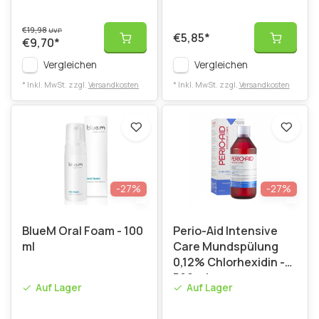
€19,98
UVP
€5,85
*
€9,70
*
Vergleichen
Vergleichen
* Inkl. MwSt. zzgl.
Versandkosten
* Inkl. MwSt. zzgl.
Versandkosten
-27%
-27%
BlueM Oral Foam - 100
Perio-Aid Intensive
ml
Care Mundspülung
0,12% Chlorhexidin -
500 ml
Auf Lager
Auf Lager