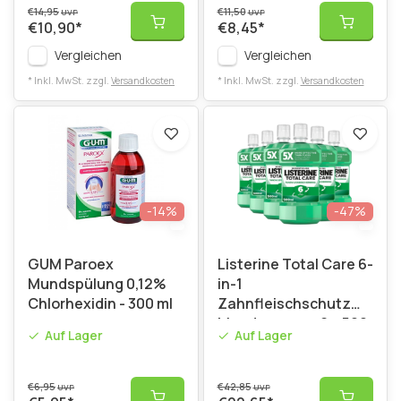
€14,95
€11,50
UVP
UVP
€10,90
*
€8,45
*
Vergleichen
Vergleichen
* Inkl. MwSt. zzgl.
Versandkosten
* Inkl. MwSt. zzgl.
Versandkosten
-14%
-47%
GUM Paroex
Listerine Total Care 6-
Mundspülung 0,12%
in-1
Chlorhexidin - 300 ml
Zahnfleischschutz
Mundwasser - 6 x 500
Auf Lager
Auf Lager
ml
€6,95
€42,85
UVP
UVP