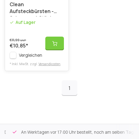
Clean
Aufsteckbürsten -
Schwarz - 4 Stück
Auf Lager
€11,99
UVP
€10,85
*
Vergleichen
* Inkl. MwSt. zzgl.
Versandkosten
1
An Werktagen vor 17:00 Uhr bestellt, noch am selben Tag versa