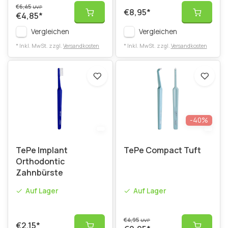
€6,45
UVP
€8,95
*
€4,85
*
Vergleichen
Vergleichen
* Inkl. MwSt. zzgl.
Versandkosten
* Inkl. MwSt. zzgl.
Versandkosten
-40%
TePe Implant
TePe Compact Tuft
Orthodontic
Zahnbürste
Auf Lager
Auf Lager
€4,95
UVP
€2,15
*