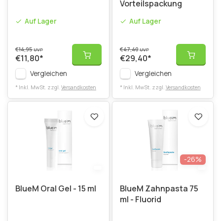
Vorteilspackung
Auf Lager
Auf Lager
€14,95
€47,40
UVP
UVP
€11,80
*
€29,40
*
Vergleichen
Vergleichen
* Inkl. MwSt. zzgl.
Versandkosten
* Inkl. MwSt. zzgl.
Versandkosten
-26%
BlueM Oral Gel - 15 ml
BlueM Zahnpasta 75
ml - Fluorid