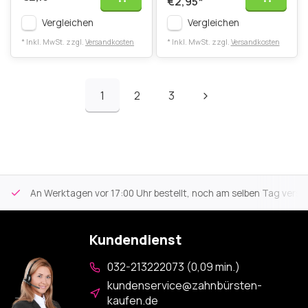
€2,95
*
Vergleichen
Vergleichen
* Inkl. MwSt. zzgl.
Versandkosten
* Inkl. MwSt. zzgl.
Versandkosten
1
2
3
An Werktagen vor 17:00 Uhr bestellt, noch am selben Tag versa
Kundendienst
032-213222073 (0,09 min.)
kundenservice@zahnbürsten-
kaufen.de