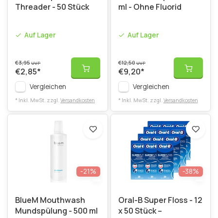
Threader - 50 Stück
ml - Ohne Fluorid
Auf Lager
Auf Lager
€3,95
€12,50
UVP
UVP
€2,85
*
€9,20
*
Vergleichen
Vergleichen
* Inkl. MwSt. zzgl.
Versandkosten
* Inkl. MwSt. zzgl.
Versandkosten
-21%
-38%
BlueM Mouthwash
Oral-B Super Floss - 12
Mundspülung - 500 ml
x 50 Stück –