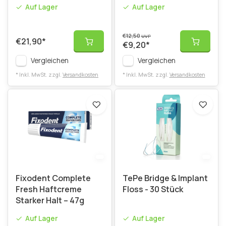
Auf Lager
Auf Lager
€12,50
UVP
€21,90
*
€9,20
*
Vergleichen
Vergleichen
* Inkl. MwSt. zzgl.
Versandkosten
* Inkl. MwSt. zzgl.
Versandkosten
Fixodent Complete
TePe Bridge & Implant
Fresh Haftcreme
Floss - 30 Stück
Starker Halt – 47g
Auf Lager
Auf Lager