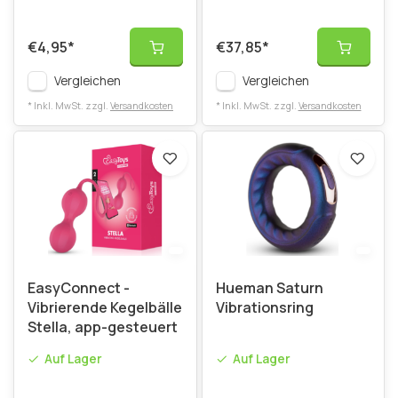
€4,95
*
€37,85
*
Vergleichen
Vergleichen
* Inkl. MwSt. zzgl.
Versandkosten
* Inkl. MwSt. zzgl.
Versandkosten
EasyConnect -
Hueman Saturn
Vibrierende Kegelbälle
Vibrationsring
Stella, app-gesteuert
Auf Lager
Auf Lager