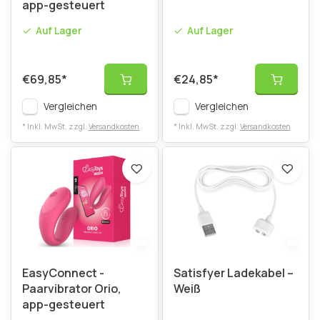
app-gesteuert
Auf Lager
Auf Lager
€69,85
*
€24,85
*
Vergleichen
Vergleichen
* Inkl. MwSt. zzgl.
Versandkosten
* Inkl. MwSt. zzgl.
Versandkosten
EasyConnect -
Satisfyer Ladekabel –
Paarvibrator Orio,
Weiß
app-gesteuert