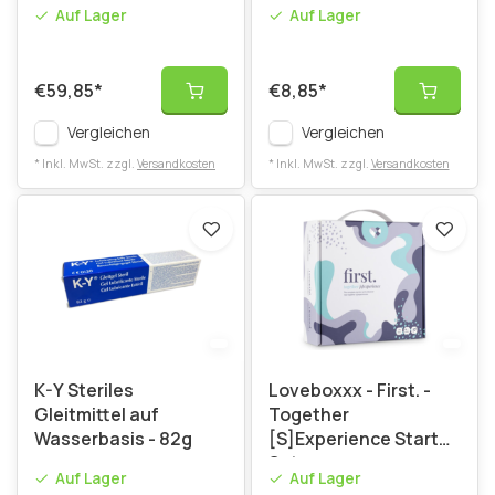
Auf Lager
Auf Lager
€59,85
*
€8,85
*
Vergleichen
Vergleichen
* Inkl. MwSt. zzgl.
Versandkosten
* Inkl. MwSt. zzgl.
Versandkosten
K-Y Steriles
Loveboxxx - First. -
Gleitmittel auf
Together
Wasserbasis - 82g
[S]Experience Starter
Set
Auf Lager
Auf Lager