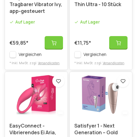
Tragbarer Vibrator Ivy,
Thin Ultra - 10 Stück
app-gesteuert
Auf Lager
Auf Lager
€59,85
*
€11,75
*
Vergleichen
Vergleichen
* Inkl. MwSt. zzgl.
Versandkosten
* Inkl. MwSt. zzgl.
Versandkosten
EasyConnect -
Satisfyer 1 - Next
Vibrierendes Ei Aria,
Generation – Gold