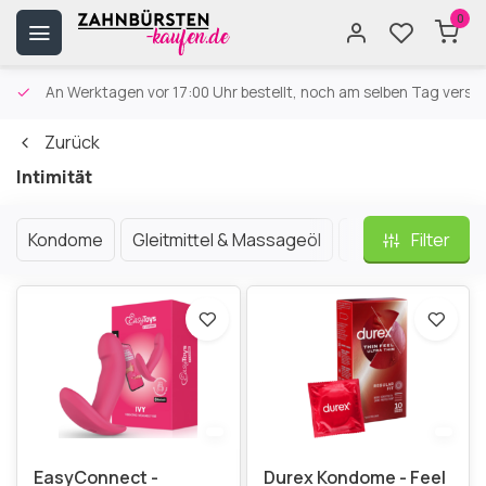
0
An Werktagen vor 17:00 Uhr bestellt, noch am selben Tag versa
Zurück
Intimität
Kondome
Gleitmittel & Massageöl
Parfüm
Filter
Sexsp
EasyConnect -
Durex Kondome - Feel