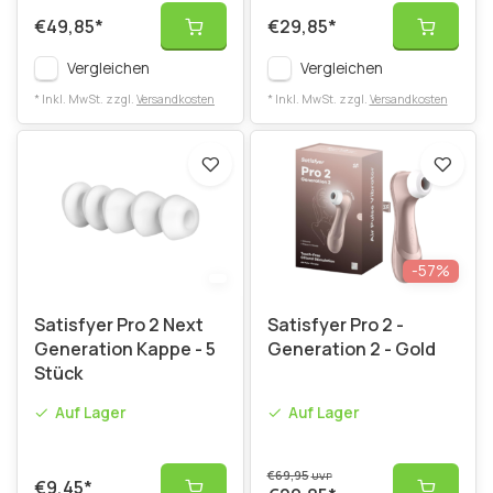
€49,85
*
€29,85
*
Vergleichen
Vergleichen
* Inkl. MwSt. zzgl.
Versandkosten
* Inkl. MwSt. zzgl.
Versandkosten
-57%
Satisfyer Pro 2 Next
Satisfyer Pro 2 -
Generation Kappe - 5
Generation 2 - Gold
Stück
Auf Lager
Auf Lager
€69,95
UVP
€9,45
*