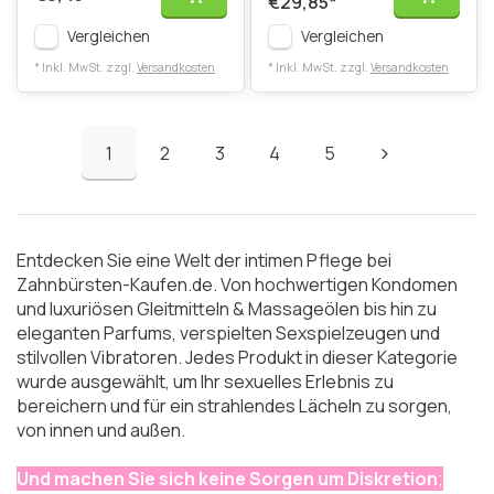
€29,85
*
Vergleichen
Vergleichen
* Inkl. MwSt. zzgl.
Versandkosten
* Inkl. MwSt. zzgl.
Versandkosten
1
2
3
4
5
Entdecken Sie eine Welt der intimen Pflege bei
Zahnbürsten-Kaufen.de. Von hochwertigen Kondomen
und luxuriösen Gleitmitteln & Massageölen bis hin zu
eleganten Parfums, verspielten Sexspielzeugen und
stilvollen Vibratoren. Jedes Produkt in dieser Kategorie
wurde ausgewählt, um Ihr sexuelles Erlebnis zu
bereichern und für ein strahlendes Lächeln zu sorgen,
von innen und außen.
Und machen Sie sich keine Sorgen um Diskretion
;