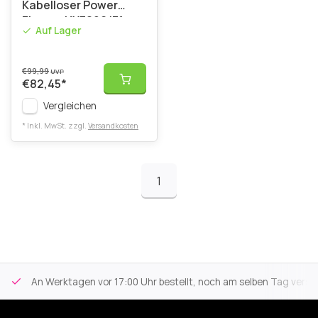
Kabelloser Power
Flosser HX3826/31 -
Auf Lager
Weiß
€99,99
UVP
€82,45
*
Vergleichen
* Inkl. MwSt. zzgl.
Versandkosten
1
An Werktagen vor 17:00 Uhr bestellt, noch am selben Tag versa