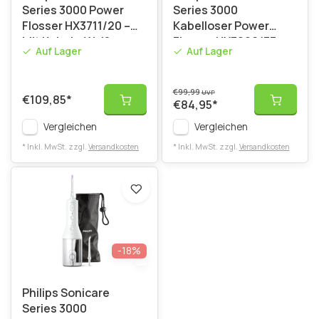
Series 3000 Power
Series 3000
Flosser HX3711/20 –
Kabelloser Power
Mit Kabel – Weiß
Flosser HX3826/33 –
Auf Lager
Auf Lager
Schwarz
€99,99
UVP
€109,85
*
€84,95
*
Vergleichen
Vergleichen
* Inkl. MwSt. zzgl.
Versandkosten
* Inkl. MwSt. zzgl.
Versandkosten
-18%
Philips Sonicare
Series 3000