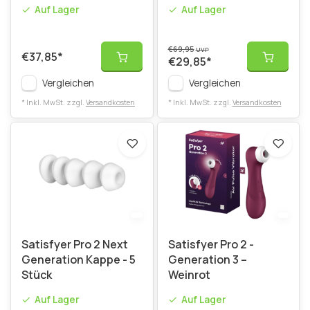
Set
Auf Lager
Auf Lager
€69,95
UVP
€37,85
*
€29,85
*
Vergleichen
Vergleichen
* Inkl. MwSt. zzgl.
Versandkosten
* Inkl. MwSt. zzgl.
Versandkosten
Satisfyer Pro 2 Next
Satisfyer Pro 2 -
Generation Kappe - 5
Generation 3 –
Stück
Weinrot
Auf Lager
Auf Lager