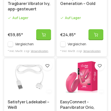
Tragbarer Vibrator Ivy,
Generation – Gold
app-gesteuert
Auf Lager
Auf Lager
€59,85
*
€24,85
*
Vergleichen
Vergleichen
* Inkl. MwSt. zzgl.
Versandkosten
* Inkl. MwSt. zzgl.
Versandkosten
Satisfyer Ladekabel –
EasyConnect -
Weiß
Paarvibrator Orio,