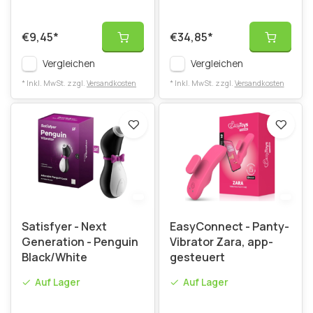
€9,45
*
€34,85
*
Vergleichen
Vergleichen
* Inkl. MwSt. zzgl.
Versandkosten
* Inkl. MwSt. zzgl.
Versandkosten
Satisfyer - Next
EasyConnect - Panty-
Generation - Penguin
Vibrator Zara, app-
Black/White
gesteuert
Auf Lager
Auf Lager