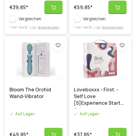
€39,85
*
€59,85
*
Vergleichen
Vergleichen
* Inkl. MwSt. zzgl.
Versandkosten
* Inkl. MwSt. zzgl.
Versandkosten
Bloom The Orchid
Loveboxxx - First. -
Wand-Vibrator
Self Love
[S]Experience Starter
Set
Auf Lager
Auf Lager
€49,85
*
€37,85
*