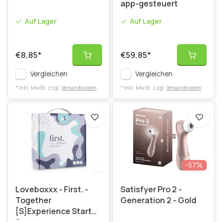
app-gesteuert
Auf Lager
Auf Lager
€8,85
*
€59,85
*
Vergleichen
Vergleichen
* Inkl. MwSt. zzgl.
Versandkosten
* Inkl. MwSt. zzgl.
Versandkosten
-57%
Loveboxxx - First. -
Satisfyer Pro 2 -
Together
Generation 2 - Gold
[S]Experience Starter