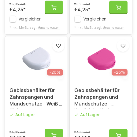
€6,95
€6,95
UVP
UVP
€4,25
*
€4,25
*
Vergleichen
Vergleichen
* Inkl. MwSt. zzgl.
Versandkosten
* Inkl. MwSt. zzgl.
Versandkosten
-26%
-26%
Gebissbehälter für
Gebissbehälter für
Zahnspangen und
Zahnspangen und
Mundschutze - Weiß –
Mundschutze -
Klein
Knallpink – Klein
Auf Lager
Auf Lager
€4,95
€4,95
UVP
UVP