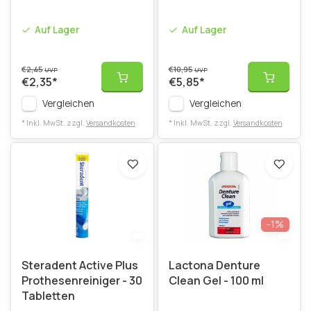
Auf Lager
Auf Lager
€2,45
€10,95
UVP
UVP
€2,35
*
€5,85
*
Vergleichen
Vergleichen
* Inkl. MwSt. zzgl.
Versandkosten
* Inkl. MwSt. zzgl.
Versandkosten
-1%
Steradent Active Plus
Lactona Denture
Prothesenreiniger - 30
Clean Gel - 100 ml
Tabletten