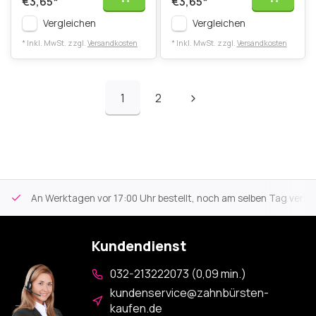
€3,65
*
€3,65
*
Vergleichen
Vergleichen
* Inkl. MwSt. zzgl.
Versandkosten
* Inkl. MwSt. zzgl.
Versandkosten
1
2
An Werktagen vor 17:00 Uhr bestellt, noch am selben Tag versa
Kundendienst
032-213222073 (0,09 min.)
kundenservice@zahnbürsten-
kaufen.de