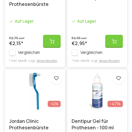
Prothesenbürste
Auf Lager
Auf Lager
€2,75
€4,95
UVP
UVP
€2,15
*
€2,95
*
Vergleichen
Vergleichen
* Inkl. MwSt. zzgl.
Versandkosten
* Inkl. MwSt. zzgl.
Versandkosten
-4%
-47%
Jordan Clinic
Dentipur Gel für
Prothesenbürste
Prothesen - 100 ml