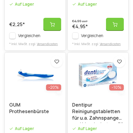
Auf Lager
Auf Lager
€4,99
UVP
€2,25
*
€4,95
*
Vergleichen
Vergleichen
* Inkl. MwSt. zzgl.
Versandkosten
* Inkl. MwSt. zzgl.
Versandkosten
-20%
-10%
GUM
Dentipur
Prothesenbürste
Reinigungstabletten
für u.a. Zahnspangen
und Mundschutze - 30
Auf Lager
Auf Lager
Stück