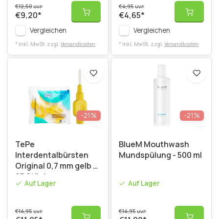
€12,50
€4,95
UVP
UVP
€9,20
*
€4,65
*
Vergleichen
Vergleichen
* Inkl. MwSt. zzgl.
Versandkosten
* Inkl. MwSt. zzgl.
Versandkosten
-21%
-21%
TePe
BlueM Mouthwash
Interdentalbürsten
Mundspülung - 500 ml
Original 0,7 mm gelb -
25 Stück
Auf Lager
Auf Lager
€14,95
€14,95
UVP
UVP