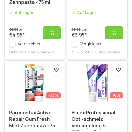
Zahnpasta - 75 ml
Auf Lager
Auf Lager
€9,99
€8,95
UVP
UVP
€4,95
*
€3,95
*
Vergleichen
Vergleichen
* Inkl. MwSt. zzgl.
Versandkosten
* Inkl. MwSt. zzgl.
Versandkosten
-33%
-6%
Parodontax Active
Elmex Professional
Repair Gum Fresh
Opti-schmelz
Mint Zahnpasta - 75
Versiegelung &