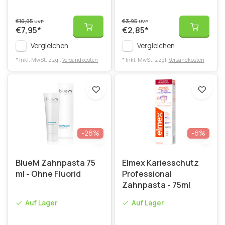
€10,95
€3,95
UVP
UVP
€7,95
*
€2,85
*
Vergleichen
Vergleichen
* Inkl. MwSt. zzgl.
Versandkosten
* Inkl. MwSt. zzgl.
Versandkosten
-26%
-6%
BlueM Zahnpasta 75
Elmex Kariesschutz
ml - Ohne Fluorid
Professional
Zahnpasta - 75ml
Auf Lager
Auf Lager