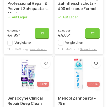
Professional Repair &
Zahnfleischschutz -
Prevent Zahnpasta -
400 ml - neue Formel
75 ml
Auf Lager
Auf Lager
€7,59
€9,99
UVP
UVP
€4,95
*
€4,85
*
Vergleichen
Vergleichen
* Inkl. MwSt. zzgl.
Versandkosten
* Inkl. MwSt. zzgl.
Versandkosten
-50%
-56%
Sensodyne Clinical
Meridol Zahnpasta -
Repair Deep Clean
75 ml