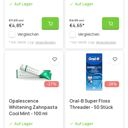
ml
Stärkung Zahnpasta
Auf Lager
Auf Lager
75ml
€7,29
€4,95
UVP
UVP
€4,85
*
€4,65
*
Vergleichen
Vergleichen
* Inkl. MwSt. zzgl.
Versandkosten
* Inkl. MwSt. zzgl.
Versandkosten
-27%
-28%
Opalescence
Oral-B Super Floss
Whitening Zahnpasta
Threader - 50 Stück
Cool Mint - 100 ml
Auf Lager
Auf Lager