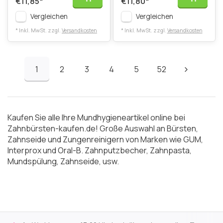
€11,85
*
€11,80
*
Vergleichen
Vergleichen
* Inkl. MwSt. zzgl.
Versandkosten
* Inkl. MwSt. zzgl.
Versandkosten
1
2
3
4
5
52
Kaufen Sie alle Ihre Mundhygieneartikel online bei
Zahnbürsten-kaufen.de! Große Auswahl an Bürsten,
Zahnseide und Zungenreinigern von Marken wie GUM,
Interprox und Oral-B. Zahnputzbecher, Zahnpasta,
Mundspülung, Zahnseide, usw.