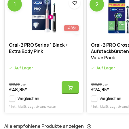
1
2
-48%
Oral-B PRO Series 1 Black +
Oral-B PRO Cross
Extra Body Pink
Aufsteckbürsten 
Value Pack
Auf Lager
Auf Lager
€93,99
€69,99
UVP
UVP
€48,85
*
€24,85
*
Vergleichen
Vergleichen
* Inkl. MwSt. zzgl.
Versandkosten
* Inkl. MwSt. zzgl.
Versand
Alle empfohlene Produkte anzeigen