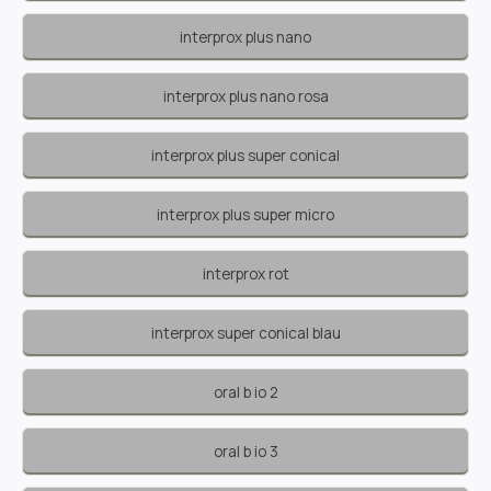
interprox plus nano
interprox plus nano rosa
interprox plus super conical
interprox plus super micro
interprox rot
interprox super conical blau
oral b io 2
oral b io 3