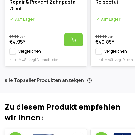
Repair & Prevent Zahnpasta -
Reiseetui
75 ml
Auf Lager
Auf Lager
€7,59
€69,99
UVP
UVP
€4,95
*
€49,85
*
Vergleichen
Vergleichen
* Inkl. MwSt. zzgl.
Versandkosten
* Inkl. MwSt. zzgl.
Versand
alle Topseller Produkten anzeigen
Zu diesem Produkt empfehlen
wir Ihnen: