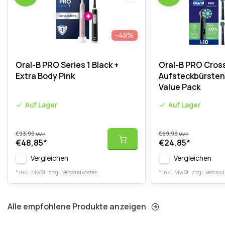
-48%
Oral-B PRO Series 1 Black +
Oral-B PRO Cross
Extra Body Pink
Aufsteckbürsten 
Value Pack
Auf Lager
Auf Lager
€93,99
€69,99
UVP
UVP
€48,85
*
€24,85
*
Vergleichen
Vergleichen
* Inkl. MwSt. zzgl.
Versandkosten
* Inkl. MwSt. zzgl.
Versand
Alle empfohlene Produkte anzeigen