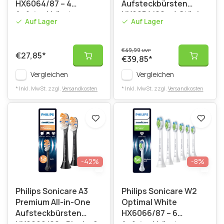
HX6064/87 – 4
Aufsteckbürsten
Aufsteckbürsten
HX9054/88 – 4 Stück
Auf Lager
Auf Lager
€49,99
UVP
€27,85
*
€39,85
*
Vergleichen
Vergleichen
* Inkl. MwSt. zzgl.
Versandkosten
* Inkl. MwSt. zzgl.
Versandkosten
-42%
-8%
Philips Sonicare A3
Philips Sonicare W2
Premium All-in-One
Optimal White
Aufsteckbürsten
HX6066/87 – 6