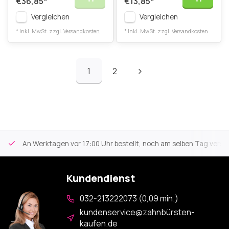
€36,85
*
€13,85
*
Vergleichen
Vergleichen
* Inkl. MwSt. zzgl.
Versandkosten
* Inkl. MwSt. zzgl.
Versandkosten
1
2
An Werktagen vor 17:00 Uhr bestellt, noch am selben Tag versa
Kundendienst
032-213222073 (0,09 min.)
kundenservice@zahnbürsten-
kaufen.de