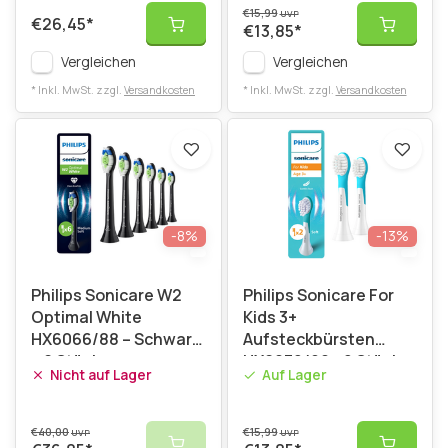
€15,99
UVP
€26,45
*
€13,85
*
Vergleichen
Vergleichen
* Inkl. MwSt. zzgl.
Versandkosten
* Inkl. MwSt. zzgl.
Versandkosten
-8%
-13%
Philips Sonicare W2
Philips Sonicare For
Optimal White
Kids 3+
HX6066/88 – Schwarz
Aufsteckbürsten
– 6 Stück
HX6032/90 - 2 Stück
Nicht auf Lager
Auf Lager
€40,00
€15,99
UVP
UVP