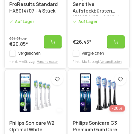
ProResults Standard
Sensitive
HX6014/07 - 4 Stück
Aufsteckbürsten
HX6054/87 – 4 Stück
Auf Lager
Auf Lager
€24,95
UVP
€26,45
*
€20,85
*
Vergleichen
Vergleichen
* Inkl. MwSt. zzgl.
Versandkosten
* Inkl. MwSt. zzgl.
Versandkosten
-20%
Philips Sonicare W2
Philips Sonicare G3
Optimal White
Premium Gum Care