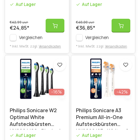
HX9092/88 - Black - 2
Aufsteckbürsten
Auf Lager
Auf Lager
Stück
€42,99
€40,00
UVP
UVP
€24,85
*
€36,85
*
Vergleichen
Vergleichen
* Inkl. MwSt. zzgl.
Versandkosten
* Inkl. MwSt. zzgl.
Versandkosten
-16%
-42%
Philips Sonicare W2
Philips Sonicare A3
Optimal White
Premium All-in-One
Aufsteckbürsten
Aufsteckbürsten
HX6064/88 - Black - 4
HX9092/87 - White - 2
Auf Lager
Auf Lager
Stück
Stück