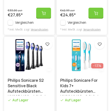
€33,00
€42,99
UVP
UVP
€27,85
*
€24,85
*
Vergleichen
Vergleichen
* Inkl. MwSt. zzgl.
Versandkosten
* Inkl. MwSt. zzgl.
Versandkosten
-13%
Philips Sonicare S2
Philips Sonicare For
Sensitive Black
Kids 7+
Aufsteckbürsten
Aufsteckbürsten
HX6054/88 - 4 Stück
HX6042/90 - 2 Stück
Auf Lager
Auf Lager