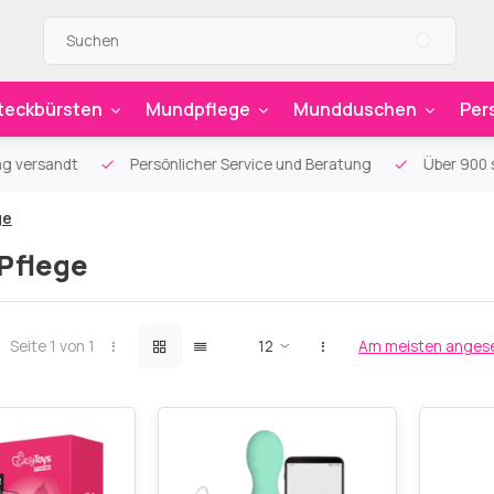
teckbürsten
Mundpflege
Mundduschen
Per
g versandt
Persönlicher Service und Beratung
Über 900 sp
ge
Pflege
Seite 1 von 1
Am meisten anges