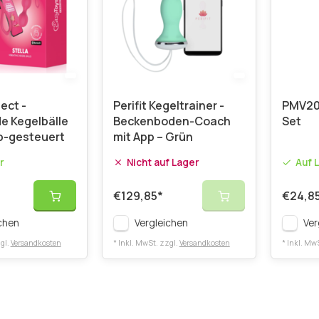
ect -
Perifit Kegeltrainer -
PMV20 
de Kegelbälle
Beckenboden-Coach
Set
pp-gesteuert
mit App – Grün
r
Nicht auf Lager
Auf 
€129,85
*
€24,8
chen
Vergleichen
Ver
gl.
Versandkosten
* Inkl. MwSt. zzgl.
Versandkosten
* Inkl. Mw