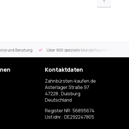
1
ce und Beratung
Über 900 spezielle Mundpflegeartikel
Kos
onen
Kontaktdaten
Zahnbürsten-kaufen.de
Asterlager Straße 97
47228 , Duisburg
Deutschland
Register NR: 56895674
Ust idnr.: DE292247805