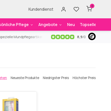
0
Kundendienst
sönliche Pflege
Angebote
Neu
Topseller
Mar
8,9
/
0
ezielle Mundpflegeartikel
Kostenloser Versand
ab 59€
An
ehen
Neueste Produkte
Niedrigster Preis
Höchster Preis