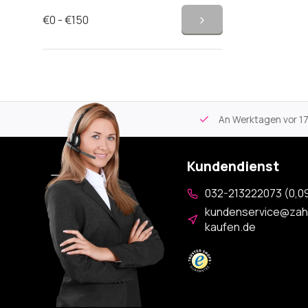
€0 - €150
tikel
Kostenloser Versand
ab 59€
An Werktagen vor 17:00
Kundendienst
032-213222073 (0,09
kundenservice@zah
kaufen.de