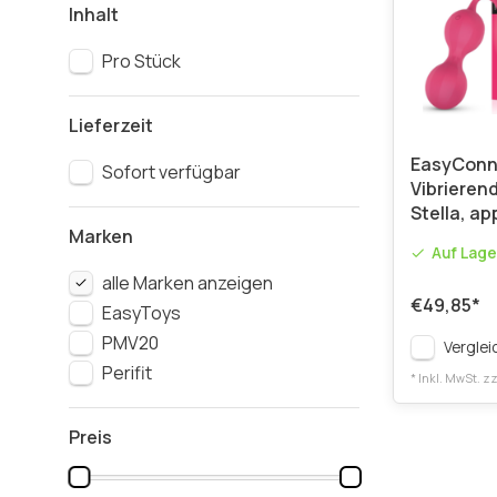
Inhalt
Pro Stück
Lieferzeit
EasyConn
Sofort verfügbar
Vibrieren
Stella, a
Marken
Auf Lage
alle Marken anzeigen
€49,85
*
EasyToys
PMV20
Verglei
Perifit
* Inkl. MwSt. zz
Preis