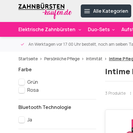
Alle Kategorien
Elektrische Zahnbürsten
Duo-Sets
Aufs
ab 59€
An Werktagen vor 17:00 Uhr bestellt, noch am selben Ta
Startseite
Persönliche Pflege
Intimität
Intime Pfle
Farbe
Intime 
Grün
Rosa
3 Produkte
Bluetooth Technologie
Ja