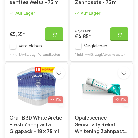
sanftes Weiss - 75 ml
Zahnpasta - 75 ml
Auf Lager
Auf Lager
€7,29
UVP
€5,55
*
€4,85
*
Vergleichen
Vergleichen
* Inkl. MwSt. zzgl.
Versandkosten
* Inkl. MwSt. zzgl.
Versandkosten
-73%
-23%
Oral-B 3D White Arctic
Opalescence
Fresh Zahnpasta
Sensitivity Relief
Gigapack – 18 x 75 ml
Whitening Zahnpasta