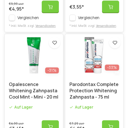
€9,99
UVP
€3,55
*
€4,95
*
Vergleichen
Vergleichen
* Inkl. MwSt. zzgl.
Versandkosten
* Inkl. MwSt. zzgl.
Versandkosten
-33%
-31%
Opalescence
Parodontax Complete
Whitening Zahnpasta
Protection Whitening
Cool Mint - Mini - 20 ml
Zahnpasta - 75 ml
Auf Lager
Auf Lager
€4,99
€7,29
UVP
UVP