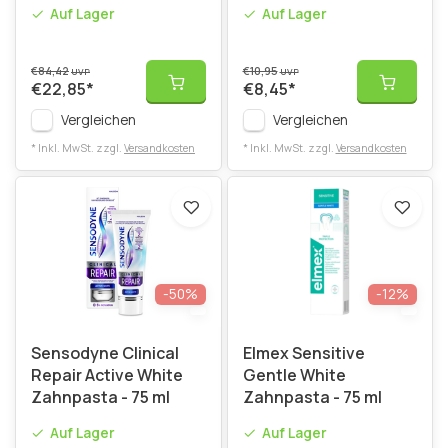
- 100 ml
Auf Lager
Auf Lager
€84,42
€10,95
UVP
UVP
€22,85
*
€8,45
*
Vergleichen
Vergleichen
* Inkl. MwSt. zzgl.
Versandkosten
* Inkl. MwSt. zzgl.
Versandkosten
-50%
-12%
Sensodyne Clinical
Elmex Sensitive
Repair Active White
Gentle White
Zahnpasta - 75 ml
Zahnpasta - 75 ml
Auf Lager
Auf Lager