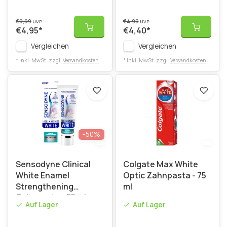
€9,99
€4,99
UVP
UVP
€4,95
*
€4,40
*
Vergleichen
Vergleichen
* Inkl. MwSt. zzgl.
Versandkosten
* Inkl. MwSt. zzgl.
Versandkosten
-50%
Sensodyne Clinical
Colgate Max White
White Enamel
Optic Zahnpasta - 75
Strengthening
ml
Zahnpasta - 75 ml
Auf Lager
Auf Lager