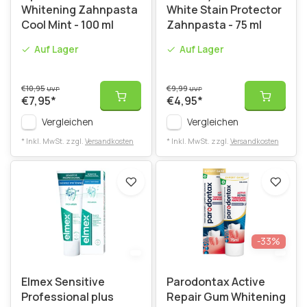
Whitening Zahnpasta
White Stain Protector
Cool Mint - 100 ml
Zahnpasta - 75 ml
Auf Lager
Auf Lager
€10,95
€9,99
UVP
UVP
€7,95
*
€4,95
*
Vergleichen
Vergleichen
* Inkl. MwSt. zzgl.
Versandkosten
* Inkl. MwSt. zzgl.
Versandkosten
-33%
Elmex Sensitive
Parodontax Active
Professional plus
Repair Gum Whitening