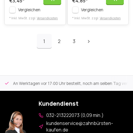
€3,45
*
€4,85
*
Vergleichen
Vergleichen
* Inkl. MwSt. zzgl.
Versandkosten
* Inkl. MwSt. zzgl.
Versandkosten
1
2
3
An Werktagen vor 17:00 Uhr bestellt, noch am selben Tag versa
Kundendienst
032-213222073 (0,09 min.)
kundenservice@zahnbürsten-
kaufen.de