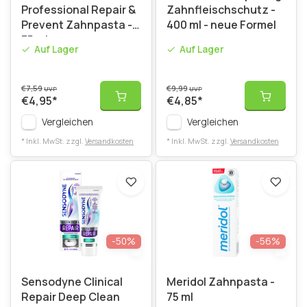
Professional Repair &
Zahnfleischschutz -
Prevent Zahnpasta -
400 ml - neue Formel
75 ml
Auf Lager
Auf Lager
€7,59
€9,99
UVP
UVP
€4,95
*
€4,85
*
Vergleichen
Vergleichen
* Inkl. MwSt. zzgl.
Versandkosten
* Inkl. MwSt. zzgl.
Versandkosten
-50%
-56%
Sensodyne Clinical
Meridol Zahnpasta -
Repair Deep Clean
75 ml