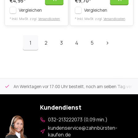
€4,95
*
€9,70
*
Vergleichen
Vergleichen
* Inkl. MwSt. zzgl.
Versandkosten
* Inkl. MwSt. zzgl.
Versandkosten
1
2
3
4
5
An Werktagen vor 17:00 Uhr bestellt, noch am selben Tag versa
Kundendienst
032-213222073 (0,09 min.)
kundenservice@zahnbürsten-
kaufen.de