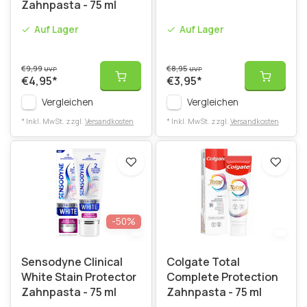
Zahnpasta - 75 ml
Auf Lager
Auf Lager
€9,99
€8,95
UVP
UVP
€4,95
*
€3,95
*
Vergleichen
Vergleichen
* Inkl. MwSt. zzgl.
Versandkosten
* Inkl. MwSt. zzgl.
Versandkosten
-50%
Sensodyne Clinical
Colgate Total
White Stain Protector
Complete Protection
Zahnpasta - 75 ml
Zahnpasta - 75 ml