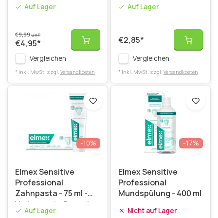
Auf Lager
Auf Lager
€9,99
UVP
€2,85
*
€4,95
*
Vergleichen
Vergleichen
* Inkl. MwSt. zzgl.
Versandkosten
* Inkl. MwSt. zzgl.
Versandkosten
-10%
-17%
Elmex Sensitive
Elmex Sensitive
Professional
Professional
Zahnpasta - 75 ml -
Mundspülung - 400 ml
Verbesserte Formel
Auf Lager
Nicht auf Lager