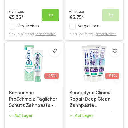
€5,95
€6,95
UVP
UVP
€5,35
*
€5,75
*
Vergleichen
Vergleichen
* Inkl. MwSt. zzgl.
Versandkosten
* Inkl. MwSt. zzgl.
Versandkosten
-23%
-51%
Sensodyne
Sensodyne Clinical
ProSchmelz Täglicher
Repair Deep Clean
Schutz Zahnpasta -
Zahnpasta
75 ml
Vorteilspackung – 3 x
Auf Lager
Auf Lager
75 ml