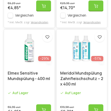
€6,29
€29,95
UVP
UVP
€4,85
*
€14,70
*
Vergleichen
Vergleichen
* Inkl. MwSt. zzgl.
Versandkosten
* Inkl. MwSt. zzgl.
Versandkosten
-29%
-51%
Elmex Sensitive
Meridol Mundspülung
Mundspülung - 400 ml
Zahnfleischschutz – 2
x 400 ml
Auf Lager
Auf Lager
€6,95
€19,98
UVP
UVP