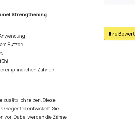
namel Strengthening
Ihre Bewer
r Anwendung
chem Putzen
es
fühl
ei empfindlichen Zähnen
 zusätzlich reizen. Diese
 Gegenteil entwickelt. Sie
n vor. Dabei werden die Zähne