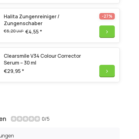
Halita Zungenreiniger /
-27%
Zungenschaber
€6,20
€4,55
*
UVP
Clearsmile V34 Colour Corrector
Serum – 30 ml
€29,95
*
en
0/5
tungen