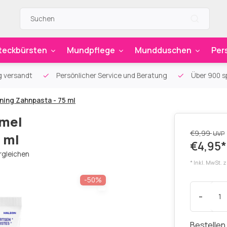
teckbürsten
Mundpflege
Mundduschen
Per
g versandt
Persönlicher Service und Beratung
Über 900 sp
ing Zahnpasta - 75 ml
amel
€9,99
UVP
 ml
€4,95*
rgleichen
* Inkl. MwSt. 
-50%
-
Bestellen