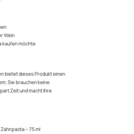
hen
er Wein
ta kaufen möchte
n bietet dieses Produkt einen
nem. Sie brauchen keine
art Zeit und macht Ihre
 Zahnpasta – 75 ml