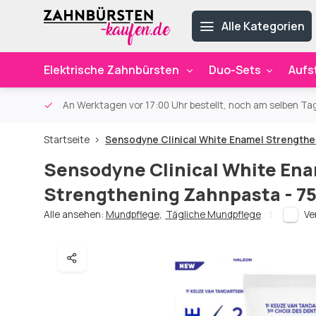
Alle Kategorien
Elektrische Zahnbürsten
Duo-Sets
Aufs
ab 59€
An Werktagen vor 17:00 Uhr bestellt, noch am selben Ta
Startseite
Sensodyne Clinical White Enamel Strengthen
Sensodyne Clinical White En
Strengthening Zahnpasta - 75
Alle ansehen:
Mundpflege
,
Tägliche Mundpflege
Ve