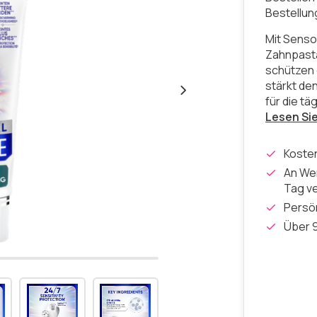
Bestellu
Mit Senso
Zahnpasta
schützen 
stärkt de
für die t
Lesen Si
Koste
An Wer
Tag v
Persön
Über 9