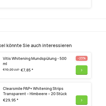
kel könnte Sie auch interessieren
Vitis Whitening Mundspülung - 500
-23%
ml
€10,20
€7,85
*
UVP
Clearsmile PAP+ Whitening Strips
Transparent – Himbeere – 20 Stück
€29,95
*