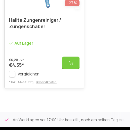
-27%
Halita Zungenreiniger /
Zungenschaber
Auf Lager
€6,20
UVP
€4,55
*
Vergleichen
* Inkl. MwSt. zzgl.
Versandkosten
An Werktagen vor 17:00 Uhr bestellt, noch am selben Tag versa