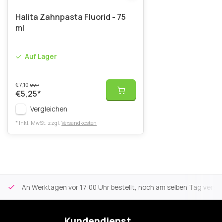
Halita Zahnpasta Fluorid - 75
ml
Auf Lager
€7,10
UVP
€5,25
*
Vergleichen
* Inkl. MwSt. zzgl.
Versandkosten
An Werktagen vor 17:00 Uhr bestellt, noch am selben Tag versa
Kundendienst