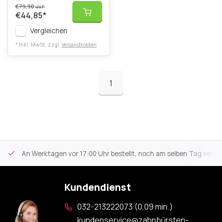
€79,90
UVP
€44,85
*
Vergleichen
* Inkl. MwSt. zzgl.
Versandkosten
1
An Werktagen vor 17:00 Uhr bestellt, noch am selben Tag versa
Kundendienst
032-213222073 (0,09 min.)
kundenservice@zahnbürsten-