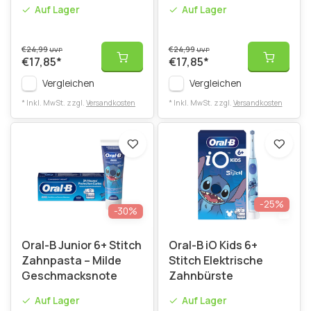
Stück
Stück
Auf Lager
Auf Lager
€24,99
€24,99
UVP
UVP
€17,85
*
€17,85
*
Vergleichen
Vergleichen
* Inkl. MwSt. zzgl.
Versandkosten
* Inkl. MwSt. zzgl.
Versandkosten
-25%
-30%
Oral-B Junior 6+ Stitch
Oral-B iO Kids 6+
Zahnpasta – Milde
Stitch Elektrische
Geschmacksnote
Zahnbürste
Auf Lager
Auf Lager