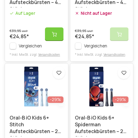
Aufsteckbürsten – 4
Aufsteckbürsten – 4
Stück
Stück
Auf Lager
Nicht auf Lager
€39,95
€39,95
UVP
UVP
€24,85
*
€24,85
*
Vergleichen
Vergleichen
* Inkl. MwSt. zzgl.
Versandkosten
* Inkl. MwSt. zzgl.
Versandkosten
-29%
-29%
Oral-B iO Kids 6+
Oral-B iO Kids 6+
Stitch
Spiderman
Aufsteckbürsten – 2
Aufsteckbürsten – 2