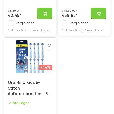
€3,49
€79,99
UVP
UVP
€2,45
*
€59,85
*
Vergleichen
Vergleichen
* Inkl. MwSt. zzgl.
Versandkosten
* Inkl. MwSt. zzgl.
Versandkosten
-44%
Oral-B iO Kids 6+
Stitch
Aufsteckbürsten – 8
Stück
Auf Lager