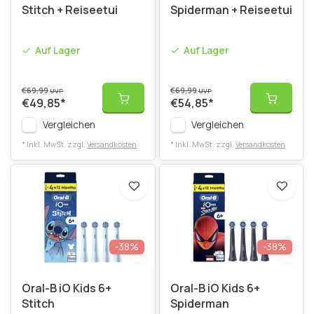
Stitch + Reiseetui
Spiderman + Reiseetui
Auf Lager
Auf Lager
€69,99
€69,99
UVP
UVP
€49,85
*
€54,85
*
Vergleichen
Vergleichen
* Inkl. MwSt. zzgl.
Versandkosten
* Inkl. MwSt. zzgl.
Versandkosten
-38%
-38%
Oral-B iO Kids 6+
Oral-B iO Kids 6+
Stitch
Spiderman