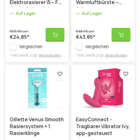
Elektrorasierer i5 – Für
Warmluftbürste –
den Intimbereich –
Schwarz
Auf Lager
Auf Lager
Schwarz
€59,99
€48,99
UVP
UVP
€24,85
*
€43,85
*
Vergleichen
Vergleichen
* Inkl. MwSt. zzgl.
Versandkosten
* Inkl. MwSt. zzgl.
Versandkosten
Gillette Venus Smooth
EasyConnect -
Rasiersystem + 1
Tragbarer Vibrator Ivy,
Rasierklinge
app-gesteuert