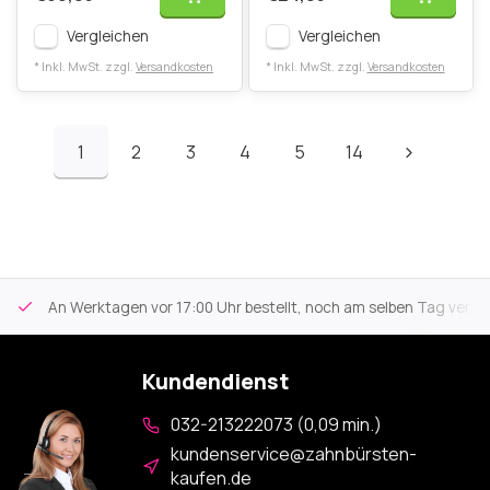
Vergleichen
Vergleichen
* Inkl. MwSt. zzgl.
Versandkosten
* Inkl. MwSt. zzgl.
Versandkosten
1
2
3
4
5
14
An Werktagen vor 17:00 Uhr bestellt, noch am selben Tag versa
Kundendienst
032-213222073 (0,09 min.)
kundenservice@zahnbürsten-
kaufen.de