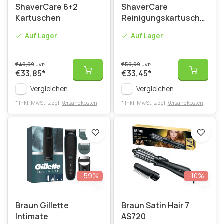
ShaverCare 6+2
ShaverCare
Kartuschen
Reinigungskartuschen
- 8 Stück
Auf Lager
Auf Lager
€49,99
€59,99
UVP
UVP
€33,85
*
€33,45
*
Vergleichen
Vergleichen
* Inkl. MwSt. zzgl.
Versandkosten
* Inkl. MwSt. zzgl.
Versandkosten
-59%
-10%
Braun Gillette
Braun Satin Hair 7
Intimate
AS720