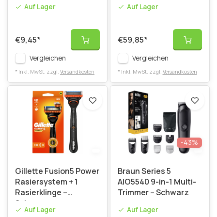
Auf Lager
Auf Lager
€9,45
*
€59,85
*
Vergleichen
Vergleichen
* Inkl. MwSt. zzgl.
Versandkosten
* Inkl. MwSt. zzgl.
Versandkosten
-43%
Gillette Fusion5 Power
Braun Series 5
Rasiersystem + 1
AIO5540 9-in-1 Multi-
Rasierklinge –
Trimmer – Schwarz
Schwarz
Auf Lager
Auf Lager