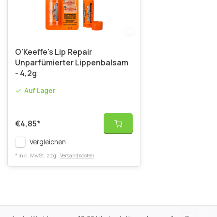
O'Keeffe's Lip Repair
Unparfümierter Lippenbalsam
- 4,2g
Auf Lager
€4,85
*
Vergleichen
* Inkl. MwSt. zzgl.
Versandkosten