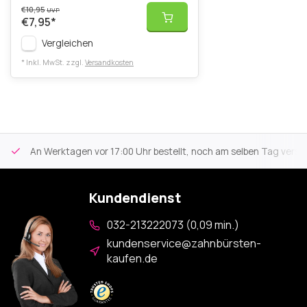
€10,95
UVP
€7,95
*
Vergleichen
* Inkl. MwSt. zzgl.
Versandkosten
An Werktagen vor 17:00 Uhr bestellt, noch am selben Tag versa
Kundendienst
032-213222073 (0,09 min.)
kundenservice@zahnbürsten-
kaufen.de