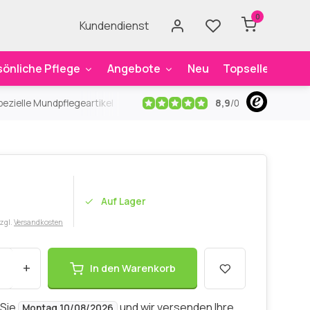
0
Kundendienst
sönliche Pflege
Angebote
Neu
Topseller
Mar
8,9
/
0
ezielle Mundpflegeartikel
Kostenloser Versand
ab 59€
An
Auf Lager
zzgl.
Versandkosten
+
In den Warenkorb
 Sie
und wir versenden Ihre
Montag 10/08/2026