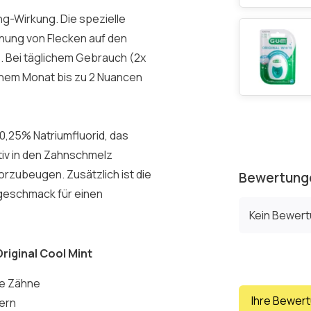
g-Wirkung. Die spezielle
rnung von Flecken auf den
. Bei täglichem Gebrauch (2x
inem Monat bis zu 2 Nuancen
0,25% Natriumfluorid, das
ktiv in den Zahnschmelz
rzubeugen. Zusätzlich ist die
Bewertung
geschmack für einen
Kein Bewer
riginal Cool Mint
ße Zähne
Ihre Bewer
dern