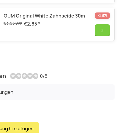
GUM Original White Zahnseide 30m
-28%
€3,95
€2,85
*
UVP
en
0/5
tungen
tung hinzufügen