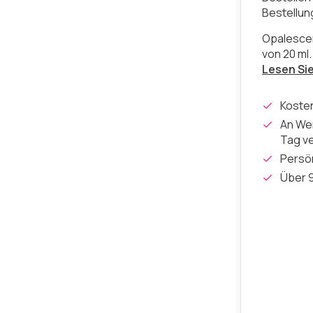
Bestellu
Opalescen
von 20 ml
Lesen Si
Koste
An Wer
Tag v
Persön
Über 9