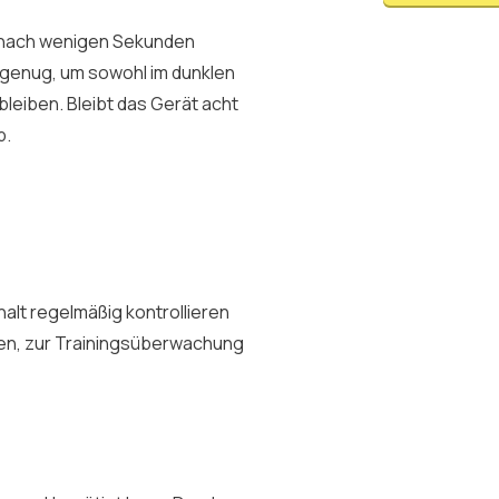
en nach wenigen Sekunden
 genug, um sowohl im dunklen
bleiben. Bleibt das Gerät acht
b.
alt regelmäßig kontrollieren
en, zur Trainingsüberwachung