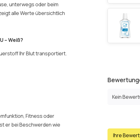
ause, unterwegs oder beim
zeigt alle Werte übersichtlich
EU – Weiß?
rstoff Ihr Blut transportiert.
Bewertung
Kein Bewer
emfunktion, Fitness oder
st er bei Beschwerden wie
Ihre Bewer