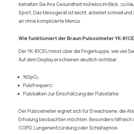
behalten Sie Ihre Gesundheit mühelos im Blick, zu H
Sport. Das Messgerät ist leicht, arbeitet schnell und 
an ohne komplizierte Menüs.
Wie funktioniert der Braun Pulsoximeter YK-81C
Der YK-81CEU misst über die Fingerkuppe, wie viel Saue
Auf dem Display erscheinen deutlich sichtbar:
%SpO₂
Pulsfrequenz
Pulsbalken zur Einschätzung der Pulsstärke
Der Pulsoximeter eignet sich für Erwachsene, die At
Erholung beobachten möchten. Besonders hilfreich i
COPD, Lungenentzündung oder Schlafapnoe.