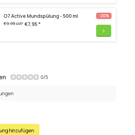
O7 Active Mundspülung - 500 ml
-20%
€9,95
€7,95
*
UVP
en
0/5
tungen
tung hinzufügen