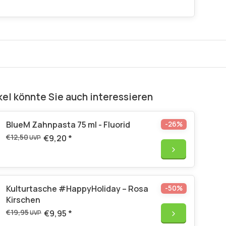
kel könnte Sie auch interessieren
BlueM Zahnpasta 75 ml - Fluorid
-26%
€12,50
€9,20
*
UVP
Kulturtasche #HappyHoliday – Rosa
-50%
Kirschen
€19,95
€9,95
*
UVP