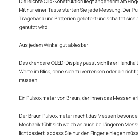
Die leichte Clip-Konstruktion liegt angenehm am Fin
Mit nur einer Taste starten Sie jede Messung. Der Pu
Trageband und Batterien geliefert und schaltet sich 
genutzt wird.
Aus jedem Winkel gut ablesbar
Das drehbare OLED-Display passt sich Ihrer Handhalt
Werte im Blick, ohne sich zu verrenken oder die rich
müssen.
Ein Pulsoximeter von Braun, der Ihnen das Messen er
Der Braun Pulsoximeter macht das Messen besonder
Mechanik fühlt sich weich an auch bei längeren Mess
lichtbasiert, sodass Sie nur den Finger einlegen mü