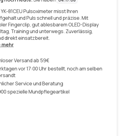
04
:
17
:
07
 YK-81CEU Pulsoximeter misst Ihren
gehalt und Puls schnell und präzise. Mit
ler Fingerclip, gut ablesbarem OLED-Display
Alltag, Training und unterwegs. Zuverlässig,
d direkt einsatzbereit.
e mehr
nloser Versand ab 59€
ktagen vor 17:00 Uhr bestellt, noch am selben
ersandt
licher Service und Beratung
00 spezielle Mundpflegeartikel