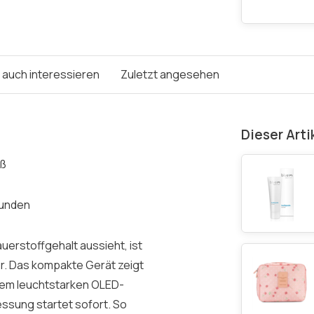
e auch interessieren
Zuletzt angesehen
Dieser Arti
iß
kunden
uerstoffgehalt aussieht, ist
er. Das kompakte Gerät zeigt
nem leuchtstarken OLED-
essung startet sofort. So