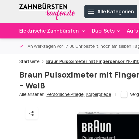
Alle Kategorien
Elektrische Zahnbürsten
Duo-Sets
Aufs
ab 59€
An Werktagen vor 17:00 Uhr bestellt, noch am selben Ta
Startseite
Braun Pulsoximeter mit Fingersensor YK-81
Braun Pulsoximeter mit Finge
– Weiß
Alle ansehen:
Persönliche Pflege
,
Körperpflege
Verg