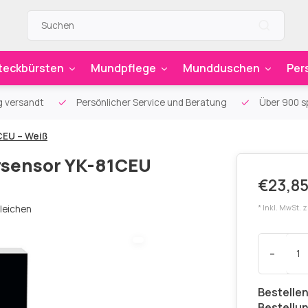
teckbürsten
Mundpflege
Mundduschen
Per
g versandt
Persönlicher Service und Beratung
Über 900 sp
CEU – Weiß
rsensor YK-81CEU
€23,85
leichen
* Inkl. MwSt. 
-
Bestellen
Bestellu