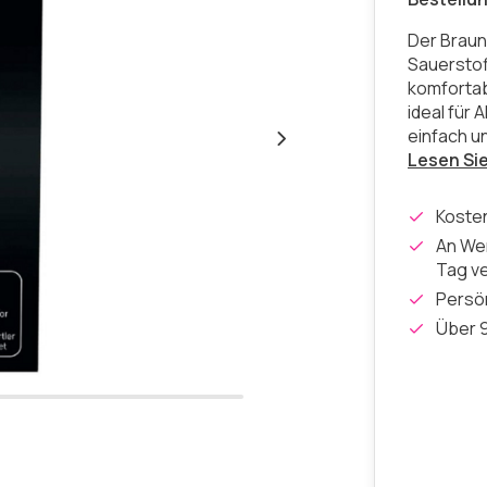
Der Braun
Sauerstoff
komfortab
ideal für 
einfach un
Lesen Si
Koste
An Wer
Tag v
Persön
Über 9