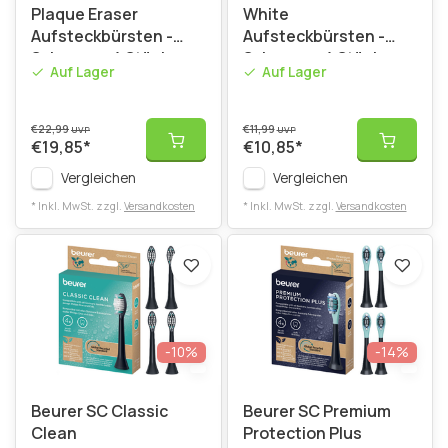
Plaque Eraser
White
Aufsteckbürsten -
Aufsteckbürsten -
Schwarz - 4 Stück
Schwarz - 4 Stück
Auf Lager
Auf Lager
€22,99
€11,99
UVP
UVP
€19,85
*
€10,85
*
Vergleichen
Vergleichen
* Inkl. MwSt. zzgl.
Versandkosten
* Inkl. MwSt. zzgl.
Versandkosten
-10%
-14%
Beurer SC Classic
Beurer SC Premium
Clean
Protection Plus