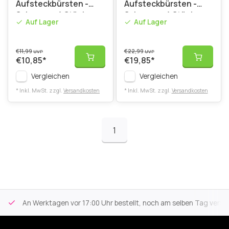
Aufsteckbürsten -
Aufsteckbürsten -
Schwarz - 4 Stück
Schwarz - 4 Stück
Auf Lager
Auf Lager
€11,99
€22,99
UVP
UVP
€10,85
*
€19,85
*
Vergleichen
Vergleichen
* Inkl. MwSt. zzgl.
Versandkosten
* Inkl. MwSt. zzgl.
Versandkosten
1
An Werktagen vor 17:00 Uhr bestellt, noch am selben Tag versa