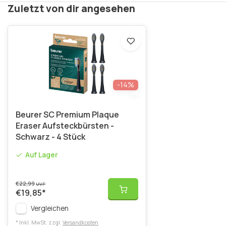
Zuletzt von dir angesehen
-14%
Beurer SC Premium Plaque
Eraser Aufsteckbürsten -
Schwarz - 4 Stück
Auf Lager
€22,99
UVP
€19,85
*
Vergleichen
* Inkl. MwSt. zzgl.
Versandkosten