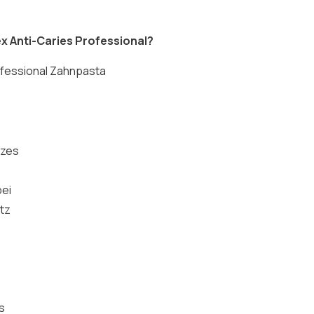
x Anti-Caries Professional?
ofessional Zahnpasta
lzes
bei
tz
s