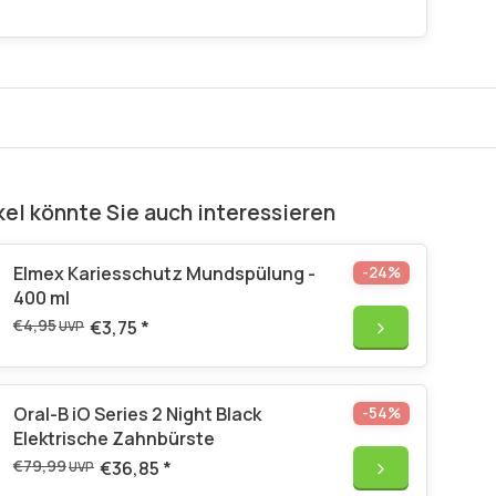
kel könnte Sie auch interessieren
Elmex Kariesschutz Mundspülung -
-24%
400 ml
€4,95
€3,75
*
UVP
Oral-B iO Series 2 Night Black
-54%
Elektrische Zahnbürste
€79,99
€36,85
*
UVP