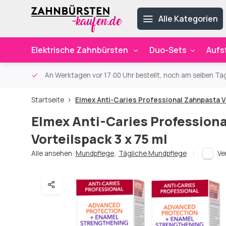
Alle Kategorien
Elektrische Zahnbürsten
Duo-Sets
Aufs
ab 59€
An Werktagen vor 17:00 Uhr bestellt, noch am selben Ta
Startseite
Elmex Anti-Caries Professional Zahnpasta Vo
Elmex Anti-Caries Profession
Vorteilspack 3 x 75 ml
Alle ansehen:
Mundpflege
,
Tägliche Mundpflege
Ve