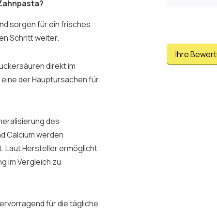
 Zahnpasta?
d sorgen für ein frisches
n Schritt weiter.
Ihre Bewer
Zuckersäuren direkt im
s eine der Hauptursachen für
neralisierung des
nd Calcium werden
Laut Hersteller ermöglicht
g im Vergleich zu
rvorragend für die tägliche