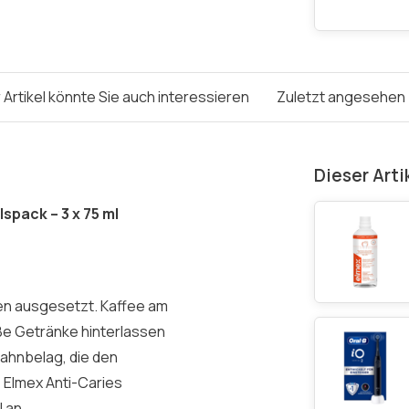
 Artikel könnte Sie auch interessieren
Zuletzt angesehen
Dieser Arti
spack – 3 x 75 ml
en ausgesetzt. Kaffee am
ße Getränke hinterlassen
ahnbelag, die den
 Elmex Anti-Caries
 an.