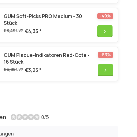
GUM Soft-Picks PRO Medium - 30
-49%
Stück
€8,49
€4,35
*
UVP
GUM Plaque-Indikatoren Red-Cote -
-53%
16 Stück
€6,95
€3,25
*
UVP
en
0/5
tungen