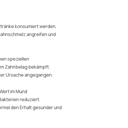
etränke konsumiert werden,
Zahnschmelz angreifen und
nen speziellen
 im Zahnbelag bekämpft.
ihrer Ursache angegangen.
-Wert im Mund
akterien reduziert.
ormel den Erhalt gesunder und