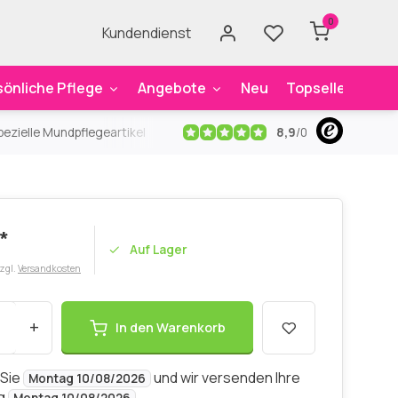
0
Kundendienst
sönliche Pflege
Angebote
Neu
Topseller
Mar
8,9
/
0
ezielle Mundpflegeartikel
Kostenloser Versand
ab 59€
An
*
Auf Lager
zzgl.
Versandkosten
+
In den Warenkorb
 Sie
und wir versenden Ihre
Montag 10/08/2026
ng