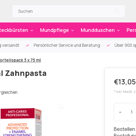
teckbürsten
Mundpflege
Mundduschen
Per
g versandt
Persönlicher Service und Beratung
Über 900 sp
rteilspack 3 x 75 ml
al Zahnpasta
€13,05
rgleichen
* Inkl. MwSt. 
-
Bestellen
Bestellu