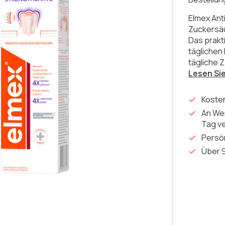
Elmex Ant
Zuckersäu
Das prakt
täglichen 
tägliche 
Lesen Si
Koste
An Wer
Tag v
Persön
Über 9