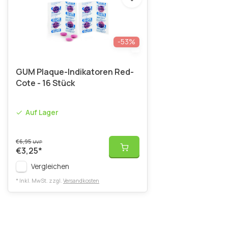
-53%
GUM Plaque-Indikatoren Red-
Cote - 16 Stück
Auf Lager
€6,95
UVP
€3,25
*
Vergleichen
* Inkl. MwSt. zzgl.
Versandkosten