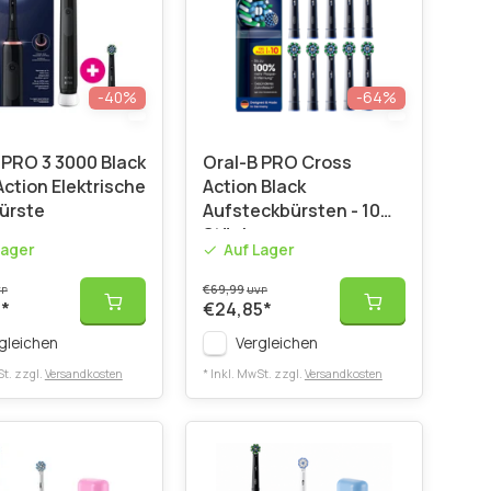
-40%
-64%
 PRO 3 3000 Black
Oral-B PRO Cross
ction Elektrische
Action Black
ürste
Aufsteckbürsten - 10
Stück
Lager
Auf Lager
€69,99
VP
UVP
5
*
€24,85
*
gleichen
Vergleichen
St. zzgl.
Versandkosten
* Inkl. MwSt. zzgl.
Versandkosten