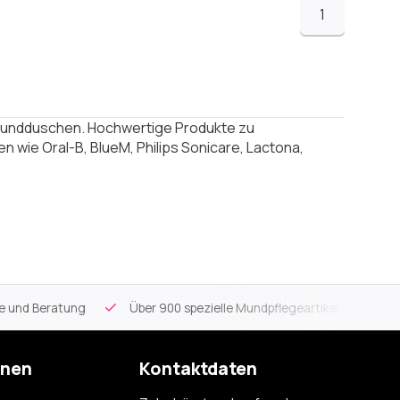
1
 Mundduschen. Hochwertige Produkte zu
 wie Oral-B, BlueM, Philips Sonicare, Lactona,
ce und Beratung
Über 900 spezielle Mundpflegeartikel
Kos
onen
Kontaktdaten