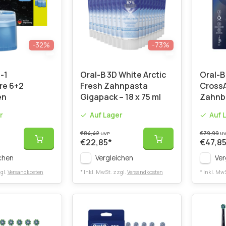
-32%
-73%
-1
Oral-B 3D White Arctic
Oral-B
re 6+2
Fresh Zahnpasta
CrossA
en
Gigapack – 18 x 75 ml
Zahnb
r
Auf Lager
Auf 
€84,42
€79,99
UVP
U
€22,85
*
€47,8
chen
Vergleichen
Ver
gl.
Versandkosten
* Inkl. MwSt. zzgl.
Versandkosten
* Inkl. Mw