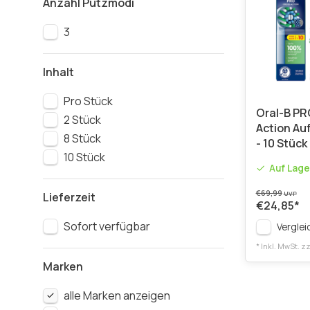
Anzahl Putzmodi
3
Inhalt
Pro Stück
Oral-B PR
2 Stück
Action Au
8 Stück
- 10 Stück
10 Stück
Auf Lage
€69,99
Lieferzeit
UVP
€24,85
*
Sofort verfügbar
Verglei
* Inkl. MwSt. zz
Marken
alle Marken anzeigen