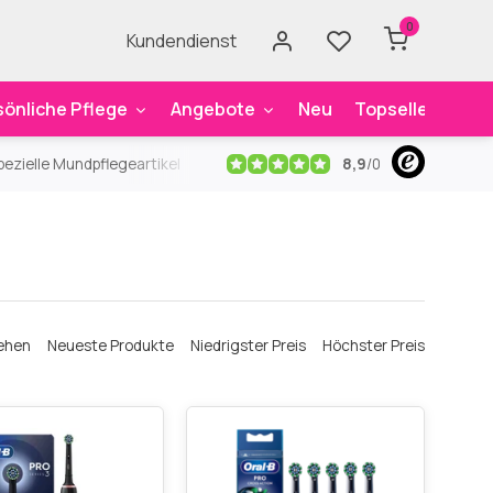
0
Kundendienst
sönliche Pflege
Angebote
Neu
Topseller
Mar
8,9
/
0
ezielle Mundpflegeartikel
Kostenloser Versand
ab 59€
An
ehen
Neueste Produkte
Niedrigster Preis
Höchster Preis