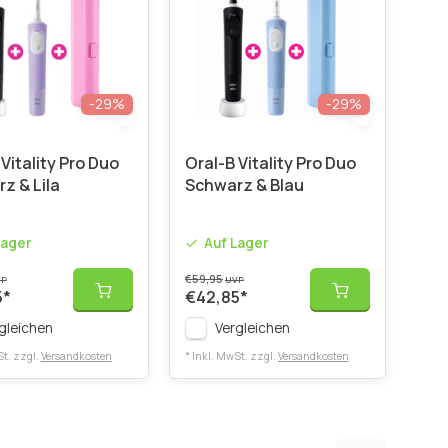
-29%
-29%
Vitality Pro Duo
Oral-B Vitality Pro Duo
z & Lila
Schwarz & Blau
Lager
Auf Lager
€59,95
VP
UVP
5
*
€42,85
*
gleichen
Vergleichen
St. zzgl.
Versandkosten
* Inkl. MwSt. zzgl.
Versandkosten