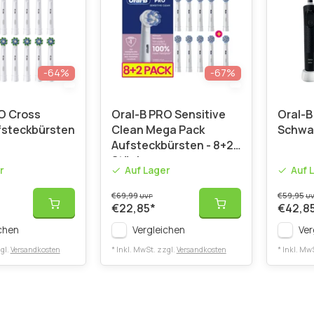
-64%
-67%
O Cross
Oral-B PRO Sensitive
Oral-B 
fsteckbürsten
Clean Mega Pack
Schwar
Aufsteckbürsten - 8+2
Stück
r
Auf Lager
Auf 
€69,99
€59,95
UVP
U
€22,85
*
€42,8
chen
Vergleichen
Ver
gl.
Versandkosten
* Inkl. MwSt. zzgl.
Versandkosten
* Inkl. Mw