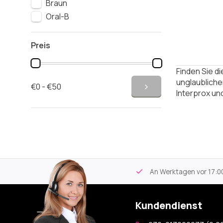
Braun
Oral-B
Preis
Finden Sie 
unglaubliche
€0 - €50
Interprox un
tikel
Kostenloser Versand
ab 59€
An Werktagen vor 17:00
Kundendienst