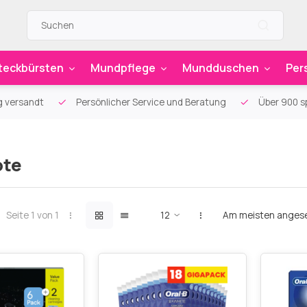
teckbürsten
Mundpflege
Mundduschen
Per
g versandt
Persönlicher Service und Beratung
Über 900 sp
ote
Seite 1 von 1
Am meisten anges