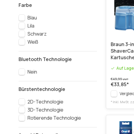
Farbe
Blau
Lila
Schwarz
Weiß
Braun 3-in
ShaverCa
Kartusch
Bluetooth Technologie
Auf Lage
Nein
€49,99
UVP
€33,85
*
Bürstentechnologie
Verglei
2D-Technologie
* Inkl. MwSt. zz
3D-Technologie
Rotierende Technologie