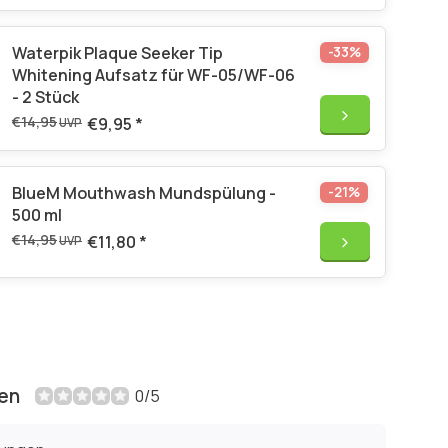
Waterpik Plaque Seeker Tip
-33%
Whitening Aufsatz für WF-05/WF-06
- 2 Stück
€14,95
€9,95
*
UVP
BlueM Mouthwash Mundspülung -
-21%
500 ml
€14,95
€11,80
*
UVP
en
0/5