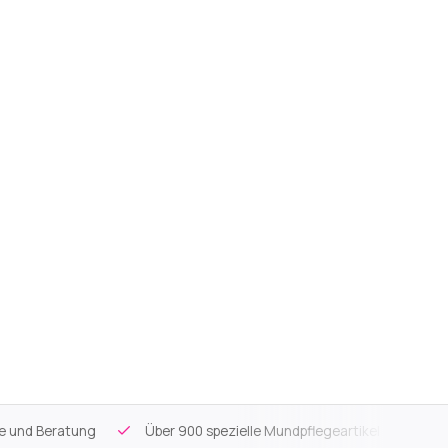
ce und Beratung
Über 900 spezielle Mundpflegeartikel
Kos