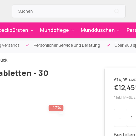
teckbürsten
Mundpflege
Mundduschen
Per
g versandt
Persönlicher Service und Beratung
Über 900 sp
tück
bletten - 30
€14,95
UVP
€12,45
* Inkl. MwSt. 
-17%
-
Bestellen