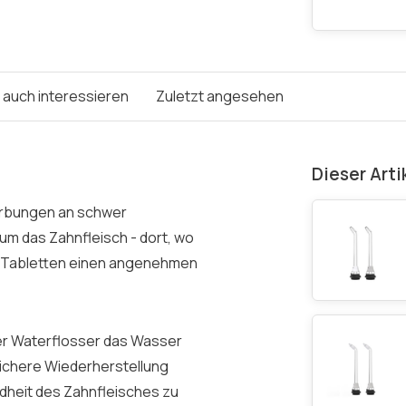
e auch interessieren
Zuletzt angesehen
Dieser Arti
ärbungen an schwer
um das Zahnfleisch - dort, wo
e Tabletten einen angenehmen
er Waterflosser das Wasser
 sichere Wiederherstellung
undheit des Zahnfleisches zu