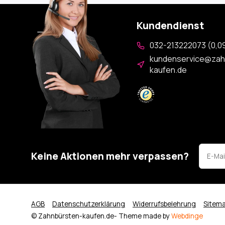
Kundendienst
032-213222073 (0,09
kundenservice@zah
kaufen.de
Keine Aktionen mehr verpassen?
AGB
Datenschutzerklärung
Widerrufsbelehrung
Sitem
© Zahnbürsten-kaufen.de
- Theme made by
Webdinge