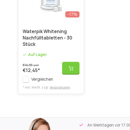
-17%
Waterpik Whitening
Nachfülltabletten - 30
Stück
Auf Lager
€14,95
UVP
€12,45
*
Vergleichen
* Inkl. MwSt. zzgl.
Versandkosten
tikel
Kostenloser Versand
ab 59€
An Werktagen vor 17:00