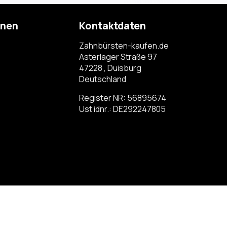
onen
Kontaktdaten
Zahnbürsten-kaufen.de
Asterlager Straße 97
47228 , Duisburg
Deutschland
Register NR: 56895674
Ust idnr.: DE292247805