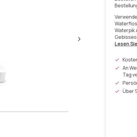
Bestellu
Verwenden
Waterflos
Waterpik 
Gebisses
Lesen Si
Koste
An Wer
Tag v
Persön
Über 9