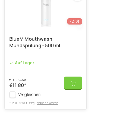
-21%
BlueM Mouthwash
Mundspülung - 500 ml
Auf Lager
€14,95
UVP
€11,80
*
Vergleichen
* Inkl. MwSt. zzgl.
Versandkosten