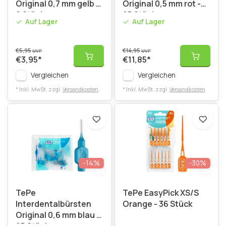
Original 0,7 mm gelb -
Original 0,5 mm rot -
8 Stück
25 Stück
Auf Lager
Auf Lager
€5,95
€14,95
UVP
UVP
€3,95
*
€11,85
*
Vergleichen
Vergleichen
* Inkl. MwSt. zzgl.
Versandkosten
* Inkl. MwSt. zzgl.
Versandkosten
-14%
-30%
TePe
TePe EasyPick XS/S
Interdentalbürsten
Orange - 36 Stück
Original 0,6 mm blau -