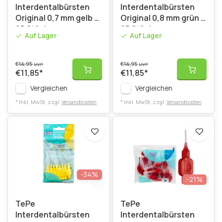
Interdentalbürsten
Interdentalbürsten
Original 0,7 mm gelb -
Original 0,8 mm grün -
25 Stück
25 Stück
Auf Lager
Auf Lager
€14,95
€14,95
UVP
UVP
€11,85
*
€11,85
*
Vergleichen
Vergleichen
* Inkl. MwSt. zzgl.
Versandkosten
* Inkl. MwSt. zzgl.
Versandkosten
-34%
-21%
TePe
TePe
Interdentalbürsten
Interdentalbürsten