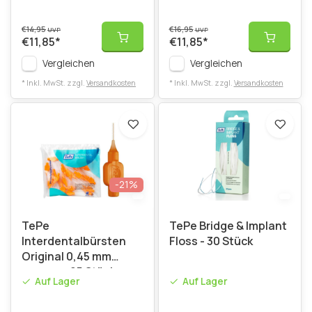
€14,95
€16,95
UVP
UVP
€11,85
*
€11,85
*
Vergleichen
Vergleichen
* Inkl. MwSt. zzgl.
Versandkosten
* Inkl. MwSt. zzgl.
Versandkosten
-21%
TePe
TePe Bridge & Implant
Interdentalbürsten
Floss - 30 Stück
Original 0,45 mm
orange - 25 Stück
Auf Lager
Auf Lager