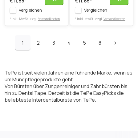
€11,85
*
€11,85
*
Vergleichen
Vergleichen
* Inkl. MwSt. zzgl.
Versandkosten
* Inkl. MwSt. zzgl.
Versandkosten
1
2
3
4
5
8
TePe ist seit vielen Jahren eine führende Marke, wenn es
um Mundpflegeprodukte geht.
Von Bürsten über Zungenreiniger und Zahnbürsten bis
hin zu Dental Tape. Derzeit ist die TePe EasyPicks die
beliebteste Interdentalbürste von TePe.