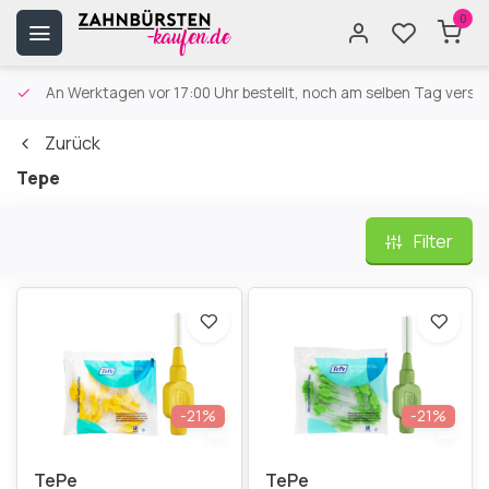
0
An Werktagen vor 17:00 Uhr bestellt, noch am selben Tag versa
Zurück
Tepe
Filter
-21%
-21%
TePe
TePe