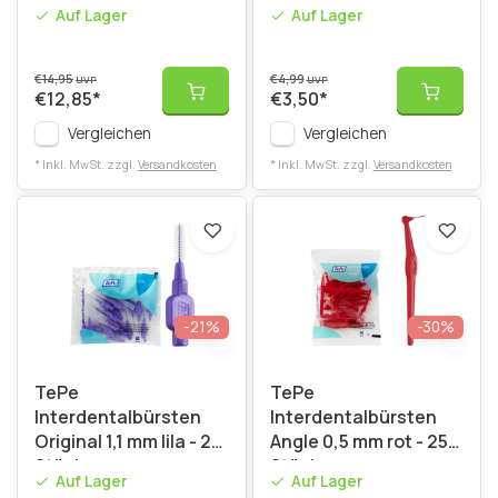
25 Stück
Auf Lager
Auf Lager
€14,95
€4,99
UVP
UVP
€12,85
*
€3,50
*
Vergleichen
Vergleichen
* Inkl. MwSt. zzgl.
Versandkosten
* Inkl. MwSt. zzgl.
Versandkosten
-21%
-30%
TePe
TePe
Interdentalbürsten
Interdentalbürsten
Original 1,1 mm lila - 25
Angle 0,5 mm rot - 25
Stück
Stück
Auf Lager
Auf Lager