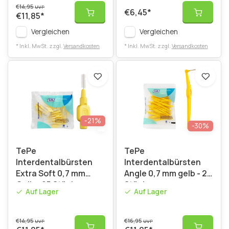
€14,95
UVP
€6,45
*
€11,85
*
Vergleichen
Vergleichen
* Inkl. MwSt. zzgl.
Versandkosten
* Inkl. MwSt. zzgl.
Versandkosten
-21%
-30%
TePe
TePe
Interdentalbürsten
Interdentalbürsten
Extra Soft 0,7 mm
Angle 0,7 mm gelb - 25
Gelb - 25 Stück
Stück
Auf Lager
Auf Lager
€14,95
€16,95
UVP
UVP