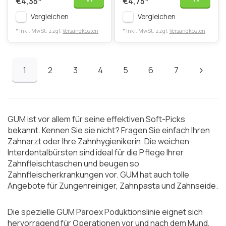
€4,35
*
€4,75
*
Vergleichen
Vergleichen
* Inkl. MwSt. zzgl.
Versandkosten
* Inkl. MwSt. zzgl.
Versandkosten
1
2
3
4
5
6
7
GUM ist vor allem für seine effektiven
Soft-Picks
bekannt. Kennen Sie sie nicht? Fragen Sie einfach Ihren
Zahnarzt oder Ihre Zahnhygienikerin. Die weichen
Interdentalbürsten sind ideal für die Pflege Ihrer
Zahnfleischtaschen und beugen so
Zahnfleischerkrankungen vor. GUM hat auch tolle
Angebote für
Zungenreiniger
,
Zahnpasta
und
Zahnseide
.
Die spezielle GUM Paroex Poduktionslinie eignet sich
hervorragend für Operationen vor und nach dem Mund,