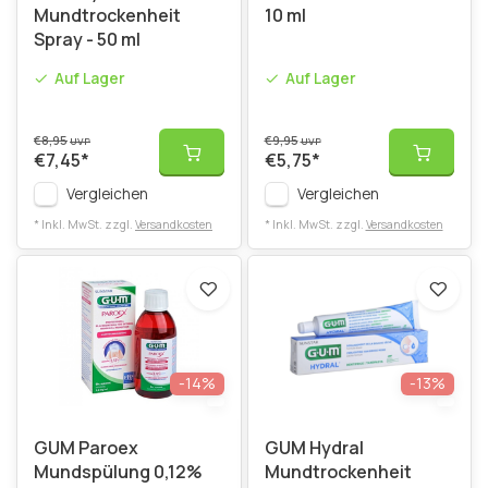
Mundtrockenheit
10 ml
Spray - 50 ml
Auf Lager
Auf Lager
€8,95
€9,95
UVP
UVP
€7,45
*
€5,75
*
Vergleichen
Vergleichen
* Inkl. MwSt. zzgl.
Versandkosten
* Inkl. MwSt. zzgl.
Versandkosten
-14%
-13%
GUM Paroex
GUM Hydral
Mundspülung 0,12%
Mundtrockenheit