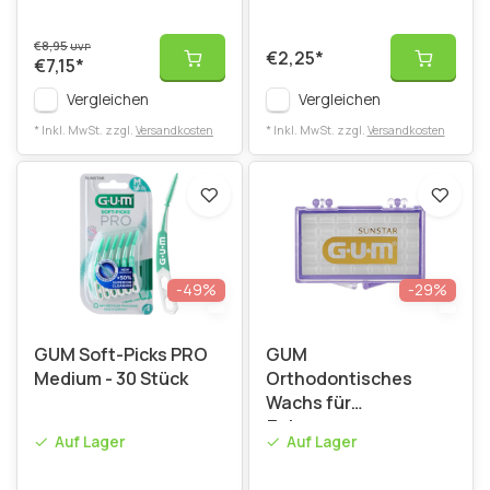
€8,95
UVP
€2,25
*
€7,15
*
Vergleichen
Vergleichen
* Inkl. MwSt. zzgl.
Versandkosten
* Inkl. MwSt. zzgl.
Versandkosten
-49%
-29%
GUM Soft-Picks PRO
GUM
Medium - 30 Stück
Orthodontisches
Wachs für
Zahnspangen
Auf Lager
Auf Lager