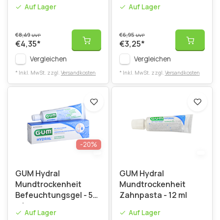
Auf Lager
Auf Lager
€8,49
€6,95
UVP
UVP
€4,35
*
€3,25
*
Vergleichen
Vergleichen
* Inkl. MwSt. zzgl.
Versandkosten
* Inkl. MwSt. zzgl.
Versandkosten
-20%
GUM Hydral
GUM Hydral
Mundtrockenheit
Mundtrockenheit
Befeuchtungsgel - 50
Zahnpasta - 12 ml
ml
Auf Lager
Auf Lager