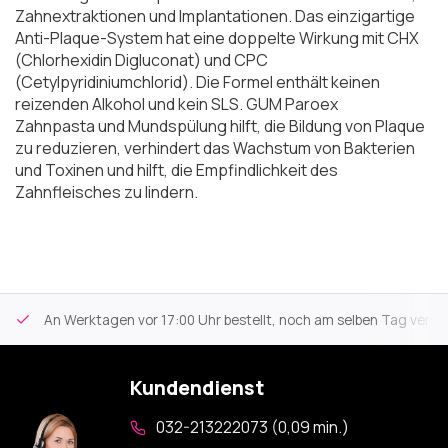
Zahnextraktionen und Implantationen. Das einzigartige
Anti-Plaque-System hat eine doppelte Wirkung mit CHX
(Chlorhexidin Digluconat) und CPC
(Cetylpyridiniumchlorid). Die Formel enthält keinen
reizenden Alkohol und kein SLS.
GUM Paroex
Zahnpasta
und
Mundspülung
hilft, die Bildung von Plaque
zu reduzieren, verhindert das Wachstum von Bakterien
und Toxinen und hilft, die Empfindlichkeit des
Zahnfleisches zu lindern.
An Werktagen vor 17:00 Uhr bestellt, noch am selben Tag versa
Kundendienst
032-213222073 (0,09 min.)