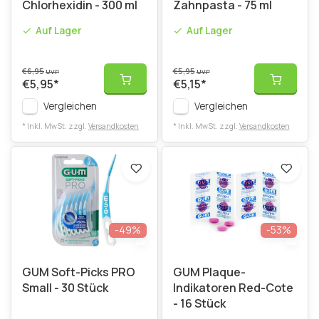
Chlorhexidin - 300 ml
Zahnpasta - 75 ml
Auf Lager
Auf Lager
€6,95
€5,95
UVP
UVP
€5,95
*
€5,15
*
Vergleichen
Vergleichen
* Inkl. MwSt. zzgl.
Versandkosten
* Inkl. MwSt. zzgl.
Versandkosten
-49%
-53%
GUM Soft-Picks PRO
GUM Plaque-
Small - 30 Stück
Indikatoren Red-Cote
- 16 Stück