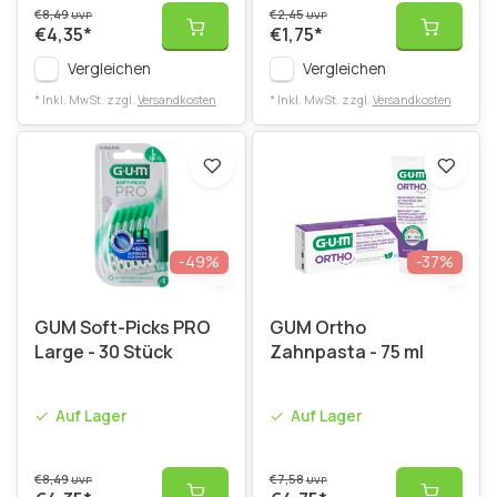
€8,49
€2,45
UVP
UVP
€4,35
*
€1,75
*
Vergleichen
Vergleichen
* Inkl. MwSt. zzgl.
Versandkosten
* Inkl. MwSt. zzgl.
Versandkosten
-49%
-37%
GUM Soft-Picks PRO
GUM Ortho
Large - 30 Stück
Zahnpasta - 75 ml
Auf Lager
Auf Lager
€8,49
€7,58
UVP
UVP