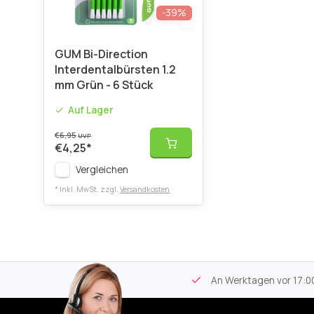
-39%
GUM Bi-Direction
Interdentalbürsten 1.2
mm Grün - 6 Stück
Auf Lager
€6,95
UVP
€4,25
*
Vergleichen
* Inkl. MwSt. zzgl.
Versandkosten
tikel
Kostenloser Versand
ab 59€
An Werktagen vor 17:00