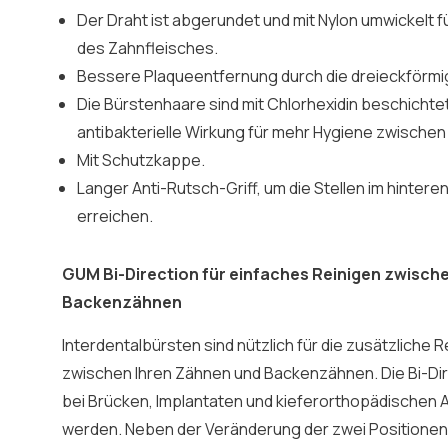
Der Draht ist abgerundet und mit Nylon umwickelt 
des Zahnfleisches.
Bessere Plaqueentfernung durch die dreieckförmi
Die Bürstenhaare sind mit Chlorhexidin beschichte
antibakterielle Wirkung für mehr Hygiene zwisch
Mit Schutzkappe.
Langer Anti-Rutsch-Griff, um die Stellen im hinter
erreichen.
GUM Bi-Direction für einfaches Reinigen zwische
Backenzähnen
Interdentalbürsten sind nützlich für die zusätzliche
zwischen Ihren Zähnen und Backenzähnen. Die Bi-Di
bei Brücken, Implantaten und kieferorthopädischen
werden. Neben der Veränderung der zwei Positionen i