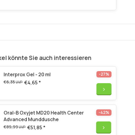
kel könnte Sie auch interessieren
Interprox Gel - 20 ml
-27%
€6,35
€4,65
*
UVP
Oral-B Oxyjet MD20 Health Center
-42%
Advanced Munddusche
€89,99
€51,85
*
UVP