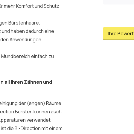
für mehr Komfort und Schutz
gen Bürstenhaare.
t und haben dadurch eine
Ihre Bewer
en den Anwendungen.
en Mundbereich einfach zu
n all Ihren Zähnen und
 Reinigung der (engen) Räume
rection Bürsten können auch
 Apparaturen verwendet
st die Bi-Direction mit einem