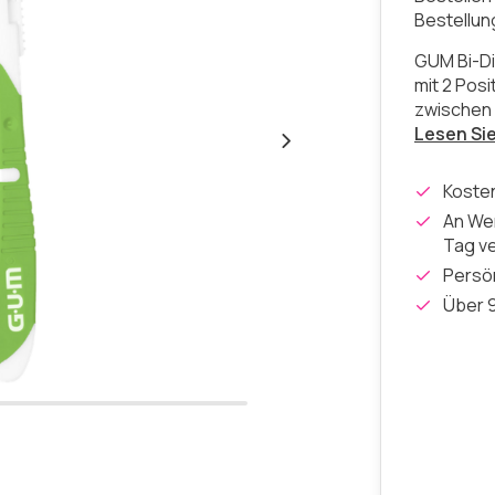
Bestellu
GUM Bi-Di
mit 2 Pos
zwischen 
Lesen Si
Koste
An Wer
Tag v
Persön
Über 9