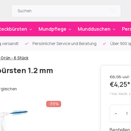
teckbürsten
Mundpflege
Mundduschen
Per
g versandt
Persönlicher Service und Beratung
Über 900 sp
Grün - 6 Stück
bürsten 1.2 mm
€6,95
UVP
€4,25*
rgleichen
* Inkl. MwSt. 
-39%
-
Bestellen