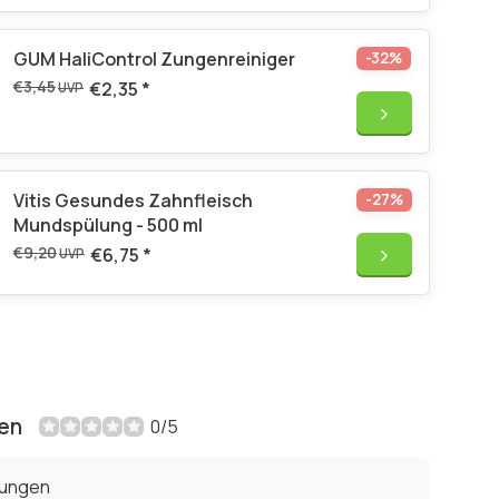
GUM HaliControl Zungenreiniger
-32%
€3,45
€2,35
*
UVP
Vitis Gesundes Zahnfleisch
-27%
Mundspülung - 500 ml
€9,20
€6,75
*
UVP
en
0/5
tungen