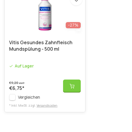
-27%
Vitis Gesundes Zahnfleisch
Mundspülung - 500 ml
Auf Lager
€9,20
UVP
€6,75
*
Vergleichen
* Inkl. MwSt. zzgl.
Versandkosten