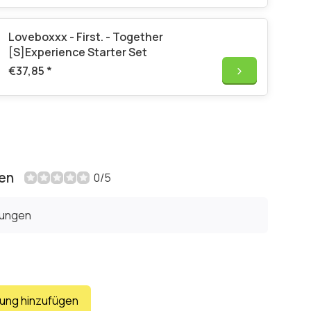
Loveboxxx - First. - Together
[S]Experience Starter Set
€37,85
*
en
0/5
tungen
tung hinzufügen