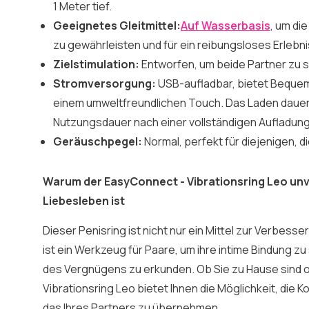
1 Meter tief.
Geeignetes Gleitmittel:
Auf Wasserbasis
, um die
zu gewährleisten und für ein reibungsloses Erlebni
Zielstimulation:
Entworfen, um beide Partner zu s
Stromversorgung:
USB-aufladbar, bietet Bequeml
einem umweltfreundlichen Touch. Das Laden dauer
Nutzungsdauer nach einer vollständigen Aufladung
Geräuschpegel:
Normal, perfekt für diejenigen, d
Warum der EasyConnect - Vibrationsring Leo unve
Liebesleben ist
Dieser Penisring ist nicht nur ein Mittel zur Verbesse
ist ein Werkzeug für Paare, um ihre intime Bindung z
des Vergnügens zu erkunden. Ob Sie zu Hause sind o
Vibrationsring Leo bietet Ihnen die Möglichkeit, die 
das Ihres Partners zu übernehmen.