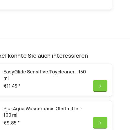
kel könnte Sie auch interessieren
EasyGlide Sensitive Toycleaner - 150
ml
€11,45
*
Pjur Aqua Wasserbasis Gleitmittel -
100 ml
€9,85
*