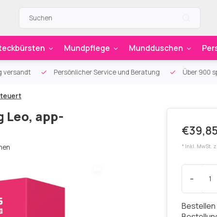
teckbürsten
Mundpflege
Mundduschen
Per
g versandt
Persönlicher Service und Beratung
Über 900 sp
steuert
 Leo, app-
€39,8
chen
* Inkl. MwSt. 
-
Bestellen
Bestellu