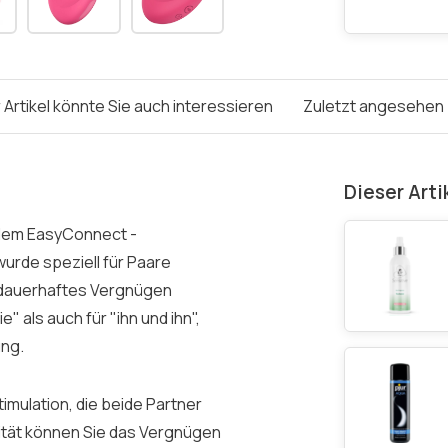
 Artikel könnte Sie auch interessieren
Zuletzt angesehen
Dieser Arti
t dem EasyConnect -
wurde speziell für Paare
nd dauerhaftes Vergnügen
 als auch für "ihn und ihn",
ung.
timulation, die beide Partner
lität können Sie das Vergnügen