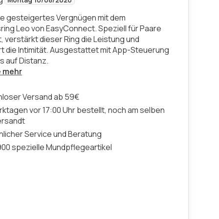
Montag 10/08/2026
ie gesteigertes Vergnügen mit dem
sring Leo von EasyConnect. Speziell für Paare
, verstärkt dieser Ring die Leistung und
rt die Intimität. Ausgestattet mit App-Steuerung
s auf Distanz.
e mehr
nloser Versand ab 59€
ktagen vor 17:00 Uhr bestellt, noch am selben
ersandt
licher Service und Beratung
00 spezielle Mundpflegeartikel