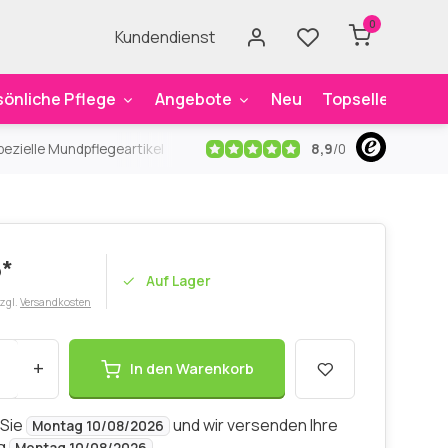
0
Kundendienst
sönliche Pflege
Angebote
Neu
Topseller
Mar
8,9
/
0
ezielle Mundpflegeartikel
Kostenloser Versand
ab 59€
An
5*
Auf Lager
zzgl.
Versandkosten
+
In den Warenkorb
 Sie
und wir versenden Ihre
Montag 10/08/2026
ng