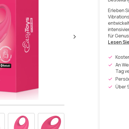
Erleben S
Vibration
entwickelt
intensivie
für Genus
Lesen Si
Koste
An Wer
Tag v
Persön
Über 9