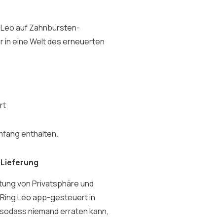
g Leo auf Zahnbürsten-
r in eine Welt des erneuerten
rt
umfang enthalten.
 Lieferung
tung von Privatsphäre und
-Ring Leo app-gesteuert in
 sodass niemand erraten kann,