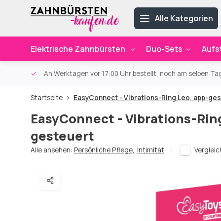
Alle Kategorien
Elektrische Zahnbürsten
Duo-Sets
Aufs
ab 59€
An Werktagen vor 17:00 Uhr bestellt, noch am selben Ta
Startseite
EasyConnect - Vibrations-Ring Leo, app-ge
EasyConnect - Vibrations-Ring
gesteuert
Alle ansehen:
Persönliche Pflege
,
Intimität
Verglei