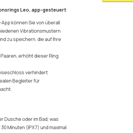
ionsrings Leo, app-gesteuert
App können Sie von überall
chiedenen Vibrationsmustern
nd zu speichern, die auf Ihre
 Paaren, erhöht dieser Ring
eiseschloss verhindert
ealen Begleiter für
acht.
der Dusche oder im Bad, was
: 30 Minuten (IPX7) und maximal