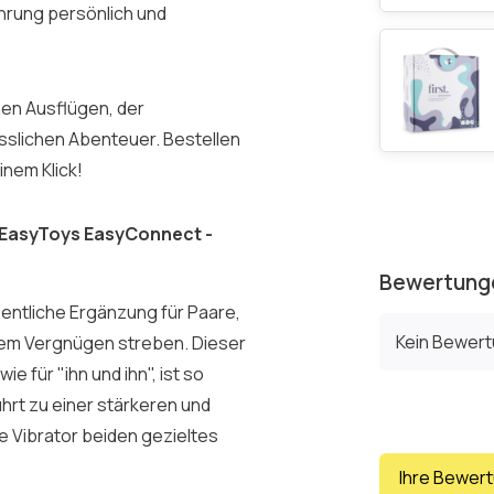
hrung persönlich und
hen Ausflügen, der
esslichen Abenteuer. Bestellen
inem Klick!
m EasyToys EasyConnect -
Bewertung
entliche Ergänzung für Paare,
Kein Bewer
ndem Vergnügen streben. Dieser
ie für "ihn und ihn", ist so
ührt zu einer stärkeren und
e Vibrator beiden gezieltes
Ihre Bewer