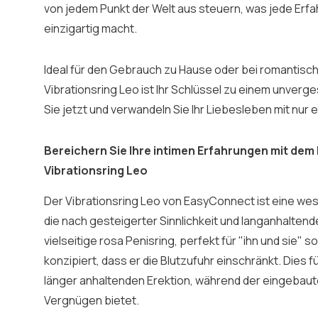
von jedem Punkt der Welt aus steuern, was jede Erfa
einzigartig macht.
Ideal für den Gebrauch zu Hause oder bei romantisc
Vibrationsring Leo ist Ihr Schlüssel zu einem unverg
Sie jetzt und verwandeln Sie Ihr Liebesleben mit nur e
Bereichern Sie Ihre intimen Erfahrungen mit de
Vibrationsring Leo
Der Vibrationsring Leo von EasyConnect ist eine wes
die nach gesteigerter Sinnlichkeit und langanhalte
vielseitige rosa Penisring, perfekt für "ihn und sie" sow
konzipiert, dass er die Blutzufuhr einschränkt. Dies f
länger anhaltenden Erektion, während der eingebaut
Vergnügen bietet.