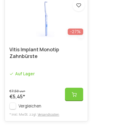
-27%
Vitis Implant Monotip
Zahnbürste
Auf Lager
€7,50
UVP
€5,45
*
Vergleichen
* Inkl. MwSt. zzgl.
Versandkosten