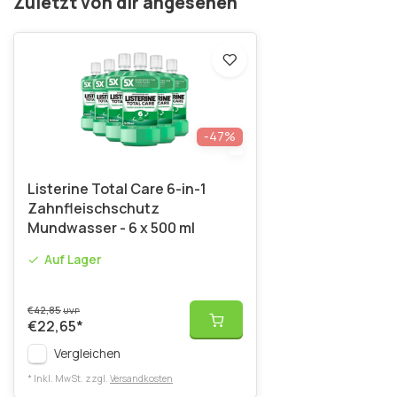
Zuletzt von dir angesehen
-47%
Listerine Total Care 6-in-1
Zahnfleischschutz
Mundwasser - 6 x 500 ml
Auf Lager
€42,85
UVP
€22,65
*
Vergleichen
* Inkl. MwSt. zzgl.
Versandkosten