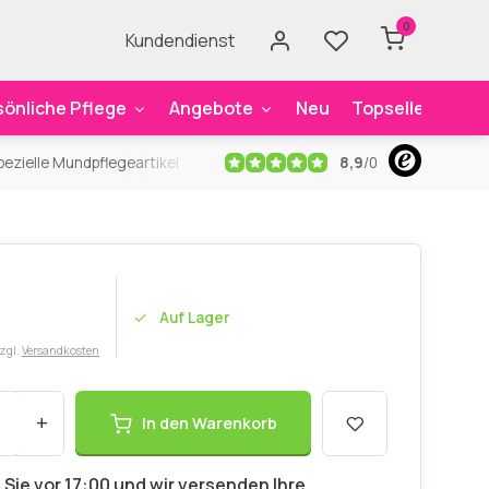
0
Kundendienst
sönliche Pflege
Angebote
Neu
Topseller
Mar
8,9
/
0
ezielle Mundpflegeartikel
Kostenloser Versand
ab 59€
An
Auf Lager
zzgl.
Versandkosten
+
In den Warenkorb
 Sie vor 17:00 und wir versenden Ihre