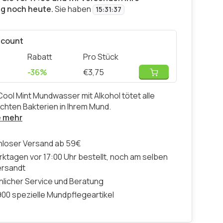
ng noch heute.
Sie haben
15
:
31
:
36
scount
Rabatt
Pro Stück
-36%
€3,75
Cool Mint Mundwasser mit Alkohol tötet alle
hten Bakterien in Ihrem Mund.
e mehr
nloser Versand ab 59€
ktagen vor 17:00 Uhr bestellt, noch am selben
ersandt
licher Service und Beratung
00 spezielle Mundpflegeartikel