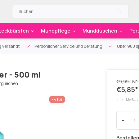
teckbürsten
Mundpflege
Mundduschen
Per
g versandt
Persönlicher Service und Beratung
Über 900 sp
r - 500 ml
€9,99
UVP
rgleichen
€5,85*
-41%
* Inkl. MwSt. 
-
Bestellen