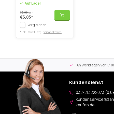
Auf Lager
€9,99
UVP
€5,85
*
Vergleichen
* Inkl. MwSt. zzgl.
Versandkosten
tikel
Kostenloser Versand
ab 59€
An Werktagen vor 17:00
Kundendienst
032-213222073 (0,09
kundenservice@zah
kaufen.de