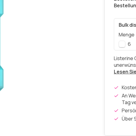
Bestellu
Bulk di
Menge
6
Listerine 
unerwünsc
Lesen Si
Koste
An Wer
Tag v
Persön
Über 9