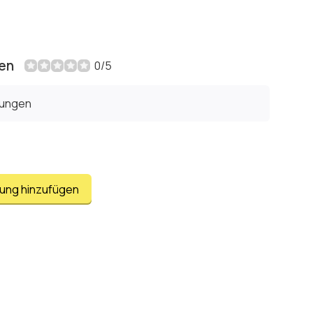
en
0/5
tungen
tung hinzufügen