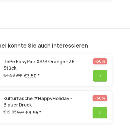
kel könnte Sie auch interessieren
TePe EasyPick XS/S Orange - 36
-30%
Stück
€4,99
€3,50
*
UVP
Kulturtasche #HappyHoliday -
-50%
Blauer Druck
€19,95
€9,95
*
UVP