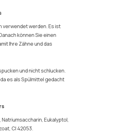
s
ch verwendet werden. Es ist
. Danach können Sie einen
mit Ihre Zähne und das
spucken und nicht schlucken.
da es als Spülmittel gedacht
rs
 Natriumsaccharin, Eukalyptol,
zoat, CI 42053.