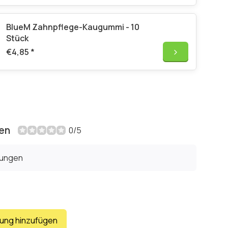
BlueM Zahnpflege-Kaugummi - 10
Stück
€4,85
*
en
0/5
tungen
tung hinzufügen