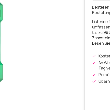
Bestellen
Bestellu
Listerine
umfassend
bis zu 99 
Zahnstein
Lesen Si
Koste
An Wer
Tag v
Persön
Über 9