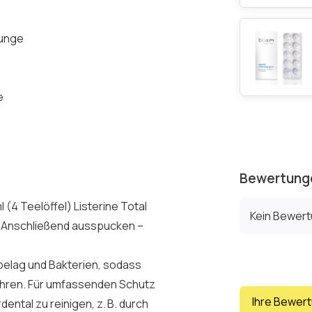
Zunge
e
Bewertung
 (4 Teelöffel) Listerine Total
Kein Bewer
. Anschließend ausspucken –
belag und Bakterien, sodass
ahren. Für umfassenden Schutz
Ihre Bewer
ental zu reinigen, z. B. durch