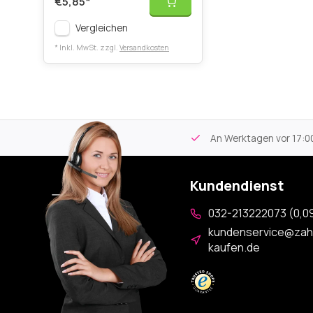
€5,85
*
Vergleichen
* Inkl. MwSt. zzgl.
Versandkosten
tikel
Kostenloser Versand
ab 59€
An Werktagen vor 17:00
Kundendienst
032-213222073 (0,09
kundenservice@zah
kaufen.de