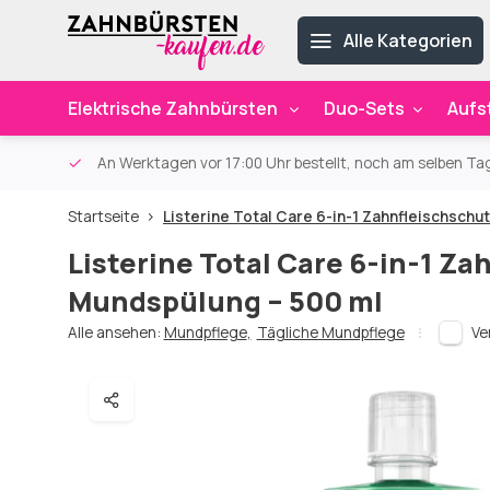
Alle Kategorien
Elektrische Zahnbürsten
Duo-Sets
Aufs
ab 59€
An Werktagen vor 17:00 Uhr bestellt, noch am selben Ta
Startseite
Listerine Total Care 6-in-1 Zahnfleischschu
Listerine Total Care 6-in-1 Z
Mundspülung – 500 ml
Alle ansehen:
Mundpflege
,
Tägliche Mundpflege
Ve