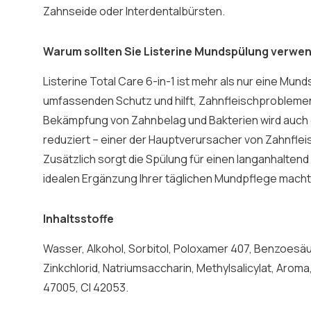
Zahnseide oder Interdentalbürsten.
Warum sollten Sie Listerine Mundspülung verwe
Listerine Total Care 6-in-1 ist mehr als nur eine Mund
umfassenden Schutz und hilft, Zahnfleischprobleme
Bekämpfung von Zahnbelag und Bakterien wird auch 
reduziert – einer der Hauptverursacher von Zahnfle
Zusätzlich sorgt die Spülung für einen langanhaltend
idealen Ergänzung Ihrer täglichen Mundpflege macht
Inhaltsstoffe
Wasser, Alkohol, Sorbitol, Poloxamer 407, Benzoesäur
Zinkchlorid, Natriumsaccharin, Methylsalicylat, Arom
47005, CI 42053.