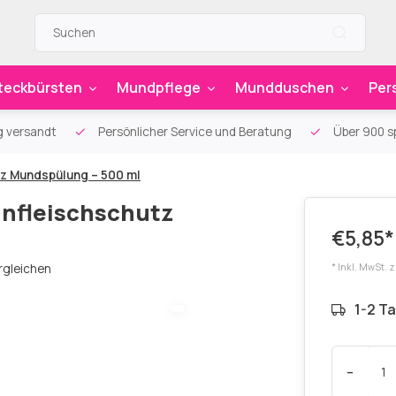
teckbürsten
Mundpflege
Mundduschen
Per
g versandt
Persönlicher Service und Beratung
Über 900 sp
tz Mundspülung – 500 ml
ahnfleischschutz
€5,85*
rgleichen
* Inkl. MwSt. 
1-2 T
-