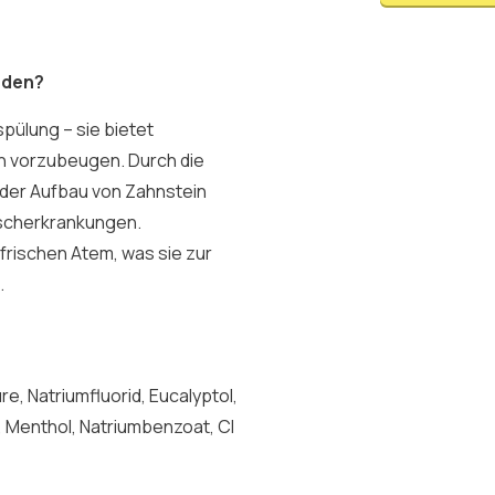
nden?
spülung – sie bietet
n vorzubeugen. Durch die
der Aufbau von Zahnstein
ischerkrankungen.
 frischen Atem, was sie zur
.
e, Natriumfluorid, Eucalyptol,
a, Menthol, Natriumbenzoat, CI