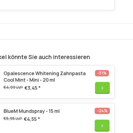
kel könnte Sie auch interessieren
Opalescence Whitening Zahnpasta
-31%
Cool Mint - Mini - 20 ml
€4,99
€3,45
*
UVP
BlueM Mundspray - 15 ml
-24%
€5,95
€4,55
*
UVP