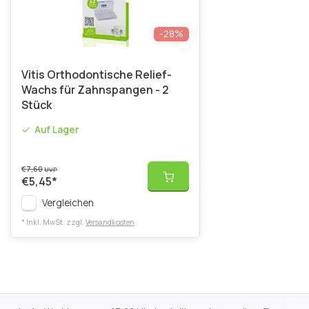
-28%
Vitis Orthodontische Relief-
Wachs für Zahnspangen - 2
Stück
Auf Lager
€7,60
UVP
€5,45
*
Vergleichen
* Inkl. MwSt. zzgl.
Versandkosten