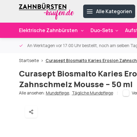
Alle Kategorien
Elektrische Zahnbürsten
Duo-Sets
Aufs
ab 59€
An Werktagen vor 17:00 Uhr bestellt, noch am selben Ta
Startseite
Curasept Biosmalto Karies Erosion Zahnsch
Curasept Biosmalto Karies Er
Zahnschmelz Mousse – 50 ml
Alle ansehen:
Mundpflege
,
Tägliche Mundpflege
Ve