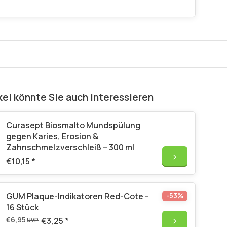
kel könnte Sie auch interessieren
Curasept Biosmalto Mundspülung
gegen Karies, Erosion &
Zahnschmelzverschleiß – 300 ml
€10,15
*
GUM Plaque-Indikatoren Red-Cote -
-53%
16 Stück
€6,95
€3,25
*
UVP