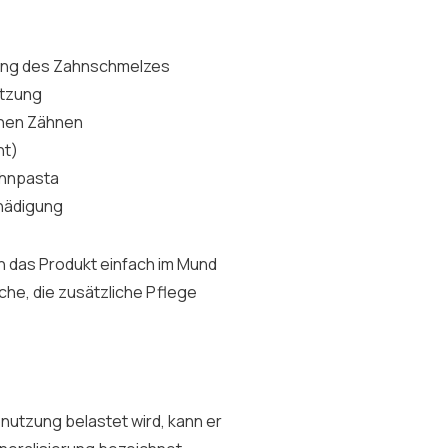
rung des Zahnschmelzes
utzung
chen Zähnen
ht)
ahnpasta
hädigung
ch das Produkt einfach im Mund
iche, die zusätzliche Pflege
utzung belastet wird, kann er