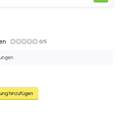
en
0/5
tungen
tung hinzufügen