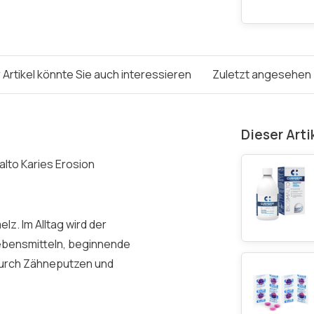
 Artikel könnte Sie auch interessieren
Zuletzt angesehen
Dieser Arti
lto Karies Erosion
z. Im Alltag wird der
ebensmitteln, beginnende
durch Zähneputzen und