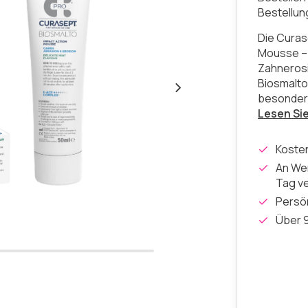
Bestellu
Die Curas
Mousse – 
Zahnerosi
Biosmalto
besonders
Lesen Si
Koste
An Wer
Tag v
Persön
Über 9