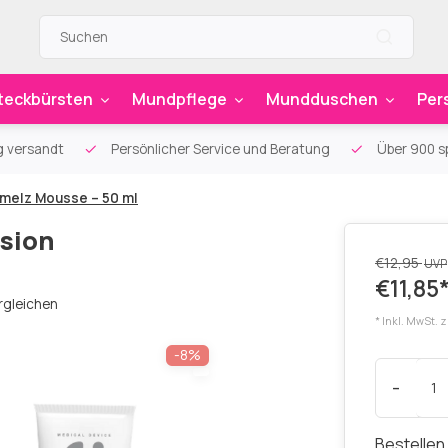
teckbürsten
Mundpflege
Mundduschen
Per
g versandt
Persönlicher Service und Beratung
Über 900 sp
melz Mousse – 50 ml
osion
€12,95
UVP
€11,85
rgleichen
* Inkl. MwSt. 
-8%
-
Bestellen