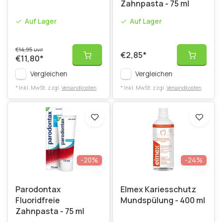
Zahnpasta - 75 ml
Auf Lager
Auf Lager
€14,95
UVP
€2,85
*
€11,80
*
Vergleichen
Vergleichen
* Inkl. MwSt. zzgl.
Versandkosten
* Inkl. MwSt. zzgl.
Versandkosten
-20%
-24%
Parodontax
Elmex Kariesschutz
Fluoridfreie
Mundspülung - 400 ml
Zahnpasta - 75 ml