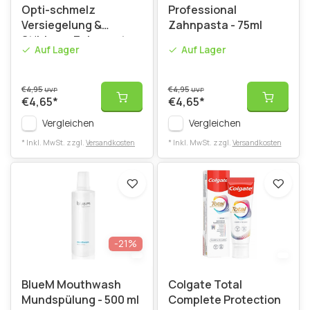
Opti-schmelz
Professional
Versiegelung &
Zahnpasta - 75ml
Stärkung Zahnpasta
Auf Lager
Auf Lager
75ml
€4,95
€4,95
UVP
UVP
€4,65
*
€4,65
*
Vergleichen
Vergleichen
* Inkl. MwSt. zzgl.
Versandkosten
* Inkl. MwSt. zzgl.
Versandkosten
-21%
BlueM Mouthwash
Colgate Total
Mundspülung - 500 ml
Complete Protection