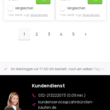
Vergleichen
Vergleichen
* Inkl. MwSt. zzgl.
Versandkosten
* Inkl. MwSt. zzgl.
Versandkosten
1
2
3
4
5
An Werktagen vor 17:00 Uhr bestellt, noch am selben Tag versa
Kundendienst
032-213222073 (0,09 min.)
kundenservice@zahnbürsten-
kaufen.de