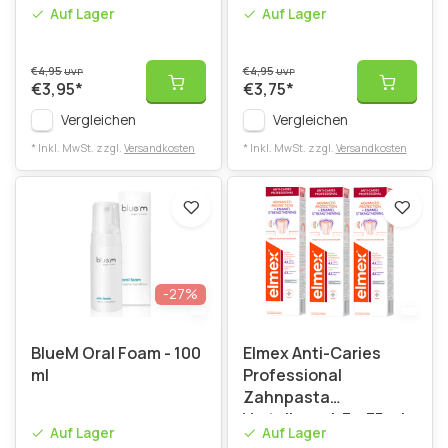
Auf Lager
Auf Lager
€4,95
€4,95
UVP
UVP
€3,95
*
€3,75
*
Vergleichen
Vergleichen
* Inkl. MwSt. zzgl.
Versandkosten
* Inkl. MwSt. zzgl.
Versandkosten
-27%
BlueM Oral Foam - 100
Elmex Anti-Caries
ml
Professional
Zahnpasta
Vorteilspack 3 x 75 ml
Auf Lager
Auf Lager