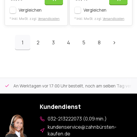
Vergleichen
Vergleichen
* Inkl. MwSt. zzgl.
Versandkosten
* Inkl. MwSt. zzgl.
Versandkosten
1
2
3
4
5
8
An Werktagen vor 17:00 Uhr bestellt, noch am selben Tag versa
Kundendienst
032-213222073 (0,09 min.)
kundenservice@zahnbürsten-
kaufen.de