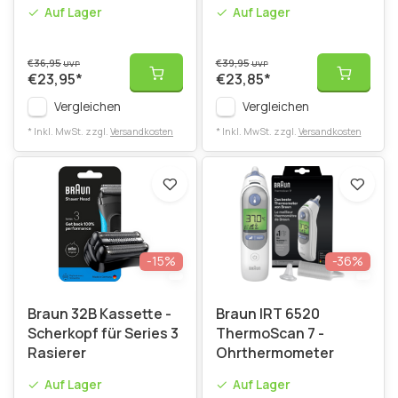
Auf Lager
Auf Lager
€36,95
€39,95
UVP
UVP
€23,95
*
€23,85
*
Vergleichen
Vergleichen
* Inkl. MwSt. zzgl.
Versandkosten
* Inkl. MwSt. zzgl.
Versandkosten
-15%
-36%
Braun 32B Kassette -
Braun IRT 6520
Scherkopf für Series 3
ThermoScan 7 -
Rasierer
Ohrthermometer
Auf Lager
Auf Lager