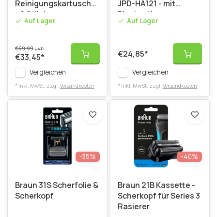
Reinigungskartuschen
JPD-HA121 - mit
- 8 Stück
Bluetooth
Auf Lager
Auf Lager
€59,99
UVP
€24,85
*
€33,45
*
Vergleichen
Vergleichen
* Inkl. MwSt. zzgl.
Versandkosten
* Inkl. MwSt. zzgl.
Versandkosten
-35%
-40%
Braun 31S Scherfolie &
Braun 21B Kassette -
Scherkopf
Scherkopf für Series 3
Rasierer