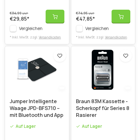
€34,99
€74,95
UVP
UVP
€29,85
*
€47,85
*
Vergleichen
Vergleichen
* Inkl. MwSt. zzgl.
Versandkosten
* Inkl. MwSt. zzgl.
Versandkosten
Jumper Intelligente
Braun 83M Kassette -
Waage JPD-BFS710 –
Scherkopf für Series 8
mit Bluetooth und App
Rasierer
Auf Lager
Auf Lager