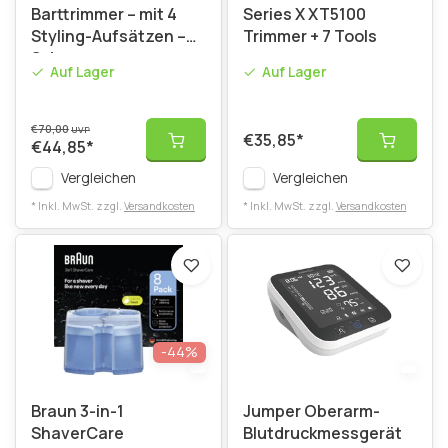
Barttrimmer – mit 4
Series X XT5100
Styling-Aufsätzen –
Trimmer + 7 Tools
Schwarz
Auf Lager
Auf Lager
€70,00
UVP
€35,85
*
€44,85
*
Vergleichen
Vergleichen
* Inkl. MwSt. zzgl.
Versandkosten
* Inkl. MwSt. zzgl.
Versandkosten
-44%
Braun 3-in-1
Jumper Oberarm-
ShaverCare
Blutdruckmessgerät