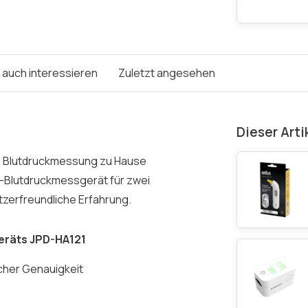
e auch interessieren
Zuletzt angesehen
Dieser Arti
ie Blutdruckmessung zu Hause
m-Blutdruckmessgerät für zwei
tzerfreundliche Erfahrung.
räts JPD-HA121
icher Genauigkeit