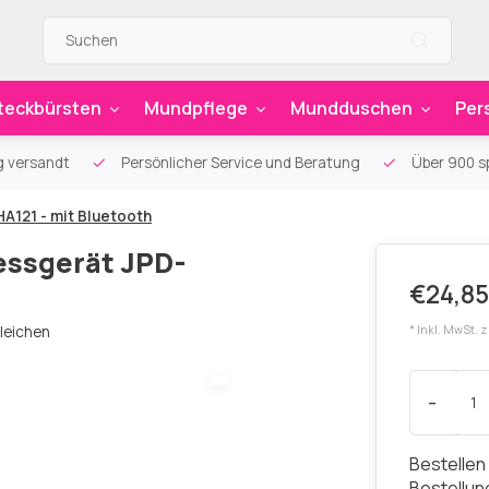
teckbürsten
Mundpflege
Mundduschen
Per
g versandt
Persönlicher Service und Beratung
Über 900 sp
121 - mit Bluetooth
ssgerät JPD-
€24,85
leichen
* Inkl. MwSt. 
-
Bestellen
Bestellu