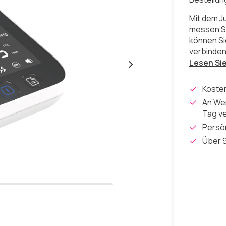
Mit dem 
messen Si
können Si
verbinden
Lesen Si
Koste
An Wer
Tag v
Persön
Über 9