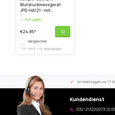
Blutdruckmessgerät
JPD-HA121 - mit
Bluetooth
Auf Lager
€24,85
*
Vergleichen
* Inkl. MwSt. zzgl.
Versandkosten
tikel
Kostenloser Versand
ab 59€
An Werktagen vor 17:00
Kundendienst
032-213222073 (0,09