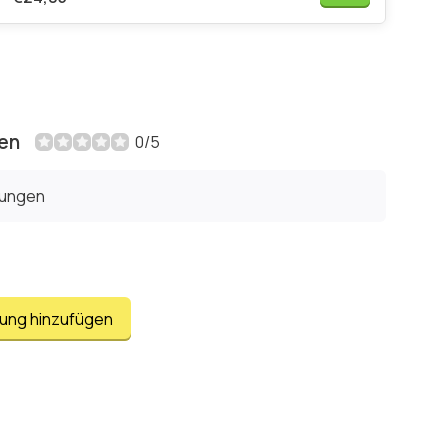
en
0/5
tungen
tung hinzufügen