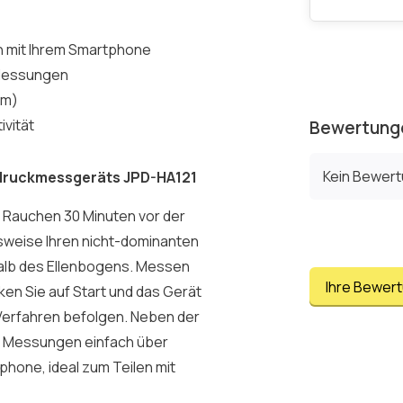
on mit Ihrem Smartphone
9 Messungen
cm)
vität
Bewertung
Kein Bewer
druckmessgeräts JPD-HA121
d Rauchen 30 Minuten vor der
weise Ihren nicht-dominanten
halb des Ellenbogens. Messen
Ihre Bewer
ken Sie auf Start und das Gerät
 Verfahren befolgen. Neben der
re Messungen einfach über
phone, ideal zum Teilen mit