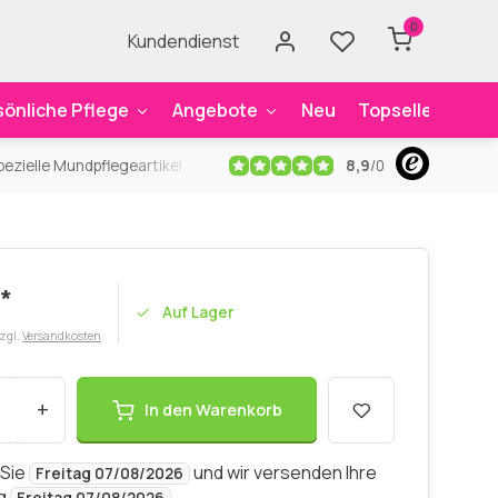
0
Kundendienst
sönliche Pflege
Angebote
Neu
Topseller
Mar
8,9
/
0
ezielle Mundpflegeartikel
Kostenloser Versand
ab 59€
An
*
Auf Lager
zzgl.
Versandkosten
+
In den Warenkorb
 Sie
und wir versenden Ihre
Freitag 07/08/2026
ng