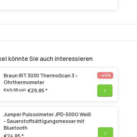
kel könnte Sie auch interessieren
Braun IRT 3030 ThermoScan 3 –
-40%
Ohrthermometer
€49,95
€29,85
*
UVP
Jumper Pulsoximeter JPD-500G Weiß
- Sauerstoffsättigungsmesser mit
Bluetooth
€24,85
*