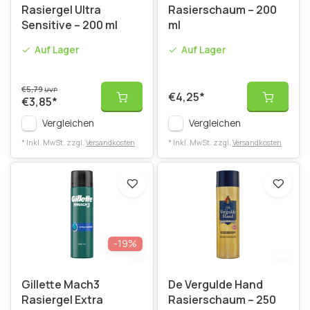
Rasiergel Ultra
Rasierschaum – 200
Sensitive – 200 ml
ml
Auf Lager
Auf Lager
€5,79
UVP
€4,25
*
€3,85
*
Vergleichen
Vergleichen
* Inkl. MwSt. zzgl.
Versandkosten
* Inkl. MwSt. zzgl.
Versandkosten
-19%
Gillette Mach3
De Vergulde Hand
Rasiergel Extra
Rasierschaum – 250