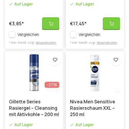
- 200 ml
Geschenkset
Auf Lager
Auf Lager
€3,85
*
€17,45
*
Vergleichen
Vergleichen
* Inkl. MwSt. zzgl.
Versandkosten
* Inkl. MwSt. zzgl.
Versandkosten
-27%
Gillette Series
Nivea Men Sensitive
Rasiergel – Cleansing
Rasierschaum XXL –
mit Aktivkohle – 200 ml
250 ml
Auf Lager
Auf Lager