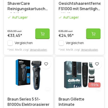
ShaverCare
Gesichtshaarentferner
Reinigungskartuschen
FS1000 mit Smartlight
- 8 Stück
– Weiß
Auf Lager
Auf Lager
€59,99
€35,00
UVP
UVP
€33,45
*
€24,95
*
Vergleichen
Vergleichen
* Inkl. MwSt. zzgl.
Versandkosten
* Inkl. MwSt. zzgl.
Versandkosten
-59%
Braun Series 5 51-
Braun Gillette
B1000s Elektrorasierer
Intimate