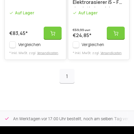
Elektrorasierer i5 – Für
den Intimbereich –
Auf Lager
Auf Lager
Schwarz
€59,99
UVP
€83,45
*
€24,85
*
Vergleichen
Vergleichen
* Inkl. MwSt. zzgl.
Versandkosten
* Inkl. MwSt. zzgl.
Versandkosten
1
An Werktagen vor 17:00 Uhr bestellt, noch am selben Tag versa